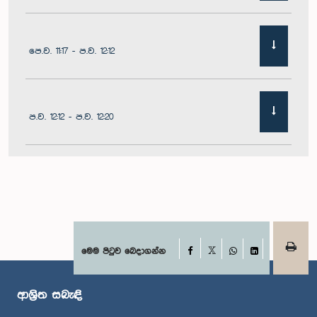
පෙ.ව. 11:17 - ප.ව. 12:12
ප.ව. 12:12 - ප.ව. 12:20
ප.ව. 12:20 - ප.ව. 12:31
ප.ව. 1:00 - ප.ව. 1:07
Facebook
මෙම පිටුව බෙදාගන්න
X
WhatsApp
LinkedIn
ආශ්‍රිත සබැඳි
ප.ව. 1:07 - ප.ව. 1:12