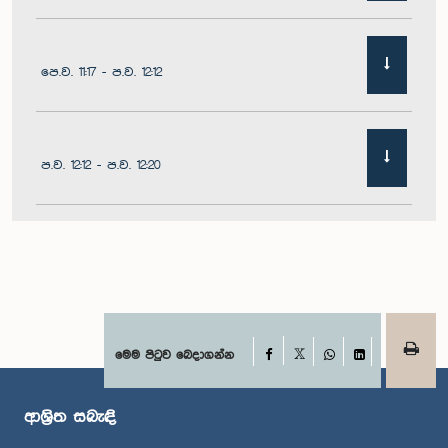
පෙ.ව. 11:17 - ප.ව. 12:12
ප.ව. 12:12 - ප.ව. 12:20
ප.ව. 12:20 - ප.ව. 12:31
ප.ව. 1:00 - ප.ව. 1:07
Facebook
මෙම පිටුව බෙදාගන්න
X
WhatsApp
LinkedIn
ආශ්‍රිත සබැඳි
ප.ව. 1:07 - ප.ව. 1:12