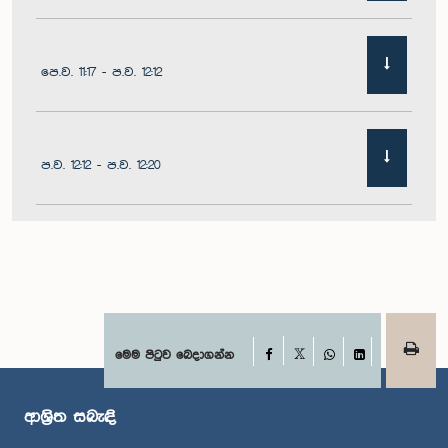
පෙ.ව. 11:17 - ප.ව. 12:12
ප.ව. 12:12 - ප.ව. 12:20
ප.ව. 12:20 - ප.ව. 12:31
ප.ව. 1:00 - ප.ව. 1:07
Facebook
මෙම පිටුව බෙදාගන්න
X
WhatsApp
LinkedIn
ආශ්‍රිත සබැඳි
ප.ව. 1:07 - ප.ව. 1:12