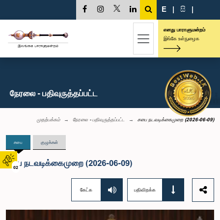
E
|
සි
|
எனது பாராளுமன்றம்
இங்கே உள்நுழைக
நேரலை - பதிவுருத்தப்பட்ட
முதற்பக்கம்
நேரலை - பதிவுருத்தப்பட்ட
சபை நடவடிக்கைமுறை (2026-06-09)
சபை
குழுக்கள்
சபை நடவடிக்கைமுறை (2026-06-09)
02
கேட்க
பதிவிறக்க