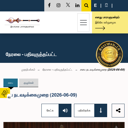
E
|
සි
|
எனது பாராளுமன்றம்
இங்கே உள்நுழைக
நேரலை - பதிவுருத்தப்பட்ட
முதற்பக்கம்
நேரலை - பதிவுருத்தப்பட்ட
சபை நடவடிக்கைமுறை (2026-06-09)
சபை
குழுக்கள்
சபை நடவடிக்கைமுறை (2026-06-09)
02
கேட்க
பதிவிறக்க