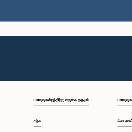
பாராளுமன்றத்திற்கு வருகை தருதல்
பாராளும
கற்க
செயலகம