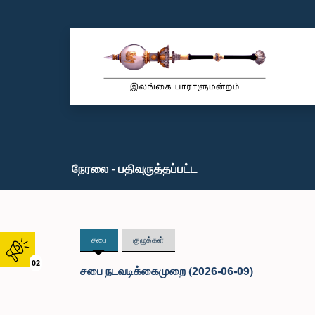
நேரலை - பதிவுருத்தப்பட்ட
சபை
குழுக்கள்
02
சபை நடவடிக்கைமுறை (2026-06-09)