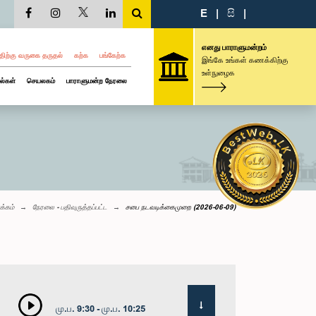
E
|
සි
|
எனது பாராளுமன்றம்
திற்கு வருகை தருதல்
கற்க
பங்கேற்க
இங்கே உங்கள் கணக்கிற்கு
உள்நுழைக
ல்கள்
செயலகம்
பாராளுமன்ற நேரலை
க்கம்
நேரலை - பதிவுருத்தப்பட்ட
சபை நடவடிக்கைமுறை (2026-06-09)
மு.ப. 9:30 - மு.ப. 10:25