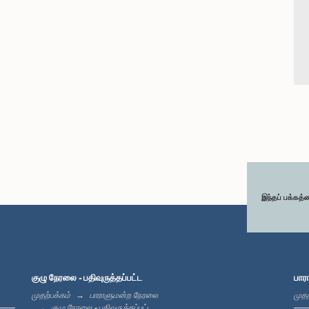
இந்தப் பக்கத்
குழு நேரலை - பதிவுருத்தப்பட்ட
பார
முதற்பக்கம்
பாராளுமன்ற நேரலை
முதற
குழு நேரலை - பதிவுருத்தப்பட்ட