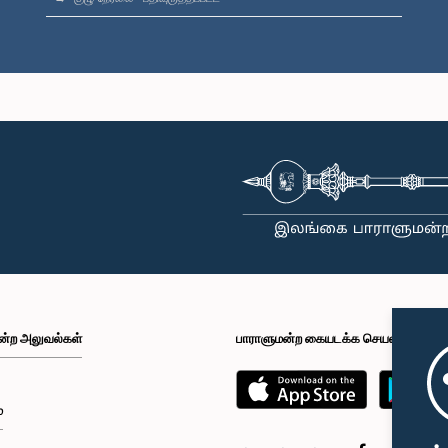
ன்ற அலுவல்கள்
பாராளுமன்ற கையடக்க செயலி
்