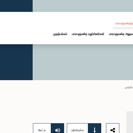
பாராளுமன்றத்
முதற்பக்கம்
பாராளுமன்ற உறுப்பினர்கள்
பாராளுமன்ற அலுவ
முதற்ப
கேட்க
பதிவிறக்க