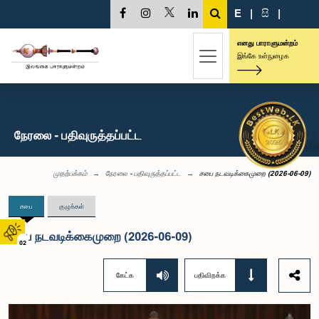
E
|
සි
|
எனது பாராளுமன்றம்
இங்கே உள்நுழைக
நேரலை - பதிவுருத்தப்பட்ட
முதற்பக்கம்
நேரலை - பதிவுருத்தப்பட்ட
சபை நடவடிக்கைமுறை (2026-06-09)
சபை
குழுக்கள்
சபை நடவடிக்கைமுறை (2026-06-09)
02
கேட்க
பதிவிறக்க