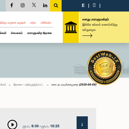
E
|
සි
|
எனது பாராளுமன்றம்
திற்கு வருகை தருதல்
கற்க
பங்கேற்க
இங்கே உங்கள் கணக்கிற்கு
உள்நுழைக
ல்கள்
செயலகம்
பாராளுமன்ற நேரலை
க்கம்
நேரலை - பதிவுருத்தப்பட்ட
சபை நடவடிக்கைமுறை (2026-06-09)
மு.ப. 9:30 - மு.ப. 10:25