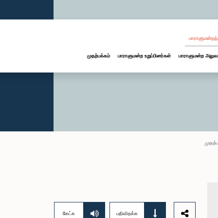
பாராளுமன்றத்
முதற்பக்கம்
பாராளுமன்ற உறுப்பினர்கள்
பாராளுமன்ற அலுவ
முதற்ப
கேட்க
பதிவிறக்க