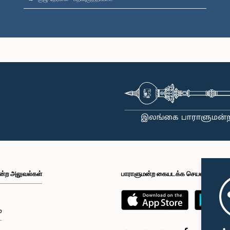
ன்ற அலுவல்கள்
பாராளுமன்ற கையடக்க செயலி
்