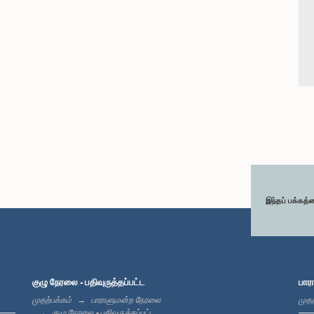
இந்தப் பக்கத்
குழு நேரலை - பதிவுருத்தப்பட்ட
பார
முதற்பக்கம்
பாராளுமன்ற நேரலை
முதற
குழு நேரலை - பதிவுருத்தப்பட்ட