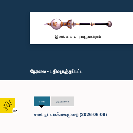
நேரலை - பதிவுருத்தப்பட்ட
சபை
குழுக்கள்
02
சபை நடவடிக்கைமுறை (2026-06-09)