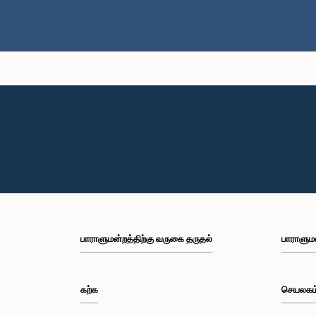
பாராளுமன்றத்திற்கு வருகை தருதல்
பாராளும
கற்க
செயலகம