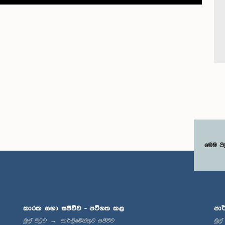
මෙම පි
කාරක සභා සජීවීව - පටිගත කළ
පාර
මුල් පිටුව
පාර්ලිමේන්තුව සජීවීව
මුල්