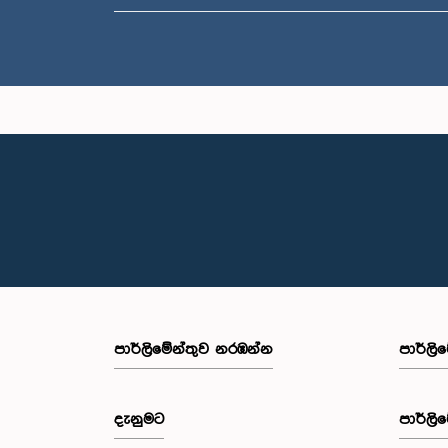
පාර්ලි‌මේන්තුව නරඹන්න
පාර්ලි
දැනුමට
පාර්ලි