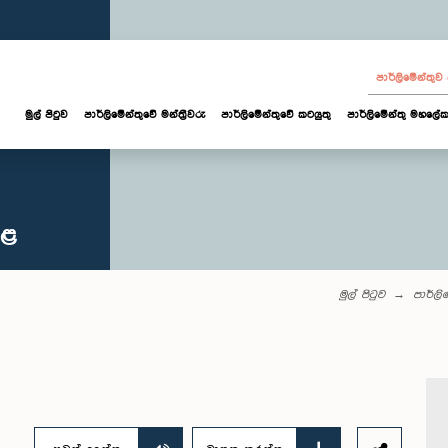
පාර්ලි‌මේන්තු
මුල් පිටුව
පාර්ලි‌මේන්තුවේ මන්ත්‍රීවරු
පාර්ලිමේන්තුවේ කටයුතු
පාර්ලිමේන්තු මහලේක
කළ
මුල් පිටුව
පාර්ලි