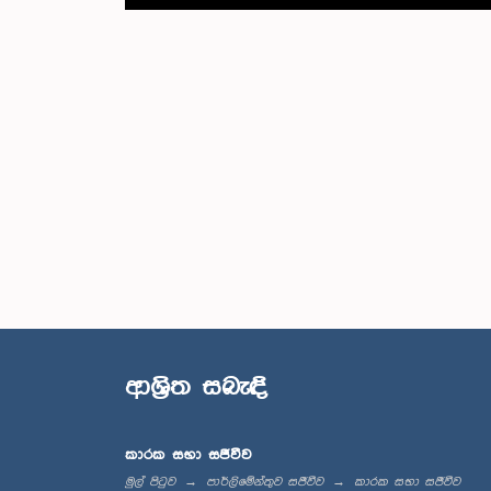
ආශ්‍රිත සබැඳි
කාරක සභා සජීවීව
මුල් පිටුව
පාර්ලිමේන්තුව සජීවීව
කාරක සභා සජීවීව