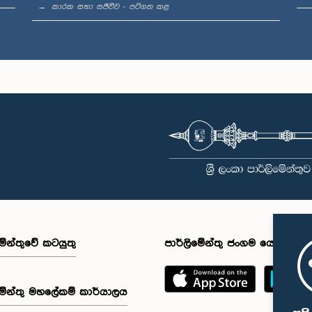
කාරක සභා සජීවීව - පටිගත කළ
මේන්තුවේ කටයුතු
පාර්ලිමේන්තු ජංගම යෙදුම
මේන්තු මහලේකම් කාර්යාලය