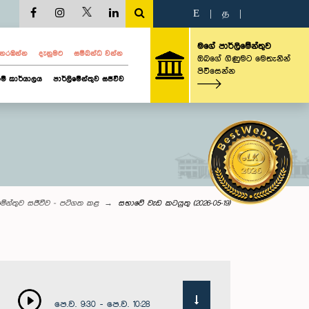
E
|
த
|
මගේ පාර්ලිමේන්තුව
ව නරඹන්න
දැනුමට
සම්බන්ධ වන්න
ඔබගේ ගිණුමට මෙතැනින්
පිවිසෙන්න
ම් කාර්යාලය
පාර්ලිමේන්තුව සජීවීව
මේන්තුව සජීවීව - පටිගත කළ
සභාවේ වැඩ කටයුතු (2026-05-19)
පෙ.ව. 9:30 - පෙ.ව. 10:28