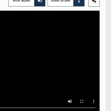
සවන් දෙන්න
බාගත කරන්න