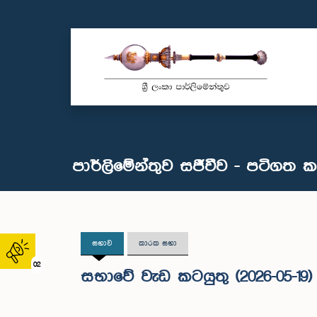
පාර්ලිමේන්තුව සජීවීව - පටිගත 
සභාව
කාරක සභා
02
සභාවේ වැඩ කටයුතු (2026-05-19)