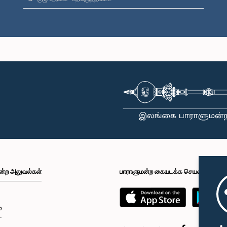
ன்ற அலுவல்கள்
பாராளுமன்ற கையடக்க செயலி
்