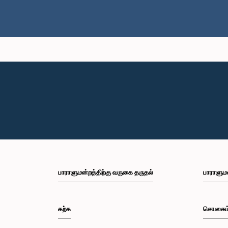
பாராளுமன்றத்திற்கு வருகை தருதல்
பாராளும
கற்க
செயலகம