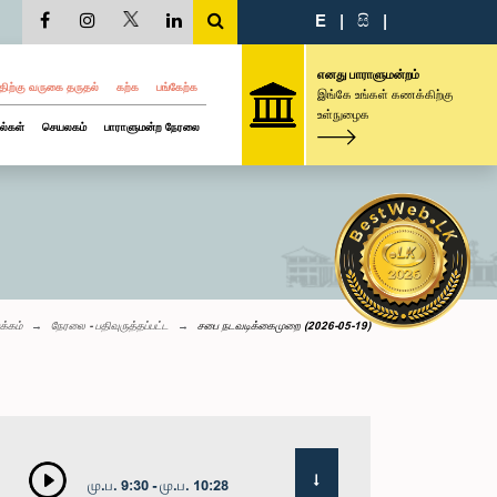
E
|
සි
|
எனது பாராளுமன்றம்
திற்கு வருகை தருதல்
கற்க
பங்கேற்க
இங்கே உங்கள் கணக்கிற்கு
உள்நுழைக
ல்கள்
செயலகம்
பாராளுமன்ற நேரலை
க்கம்
நேரலை - பதிவுருத்தப்பட்ட
சபை நடவடிக்கைமுறை (2026-05-19)
மு.ப. 9:30 - மு.ப. 10:28