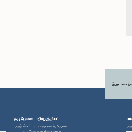
இந்தப் பக்கத்
குழு நேரலை - பதிவுருத்தப்பட்ட
பார
முதற்பக்கம்
பாராளுமன்ற நேரலை
முதற
குழு நேரலை - பதிவுருத்தப்பட்ட