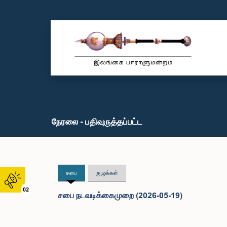
நேரலை - பதிவுருத்தப்பட்ட
சபை
குழுக்கள்
02
சபை நடவடிக்கைமுறை (2026-05-19)