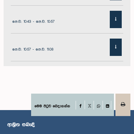
පෙ.ව. 10:43 - පෙ.ව. 10:57
පෙ.ව. 10:57 - පෙ.ව. 11:08
පෙ.ව. 11:08 - පෙ.ව. 11:24
පෙ.ව. 11:24 - පෙ.ව. 11:33
Facebook
මෙම පිටුව බෙදාගන්න
X
WhatsApp
LinkedIn
ආශ්‍රිත සබැඳි
පෙ.ව. 11:33 - පෙ.ව. 11:46