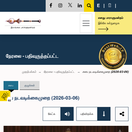
E
|
සි
|
எனது பாராளுமன்றம்
இங்கே உள்நுழைக
நேரலை - பதிவுருத்தப்பட்ட
முதற்பக்கம்
நேரலை - பதிவுருத்தப்பட்ட
சபை நடவடிக்கைமுறை (2026-03-06)
சபை
குழுக்கள்
சபை நடவடிக்கைமுறை (2026-03-06)
02
கேட்க
பதிவிறக்க