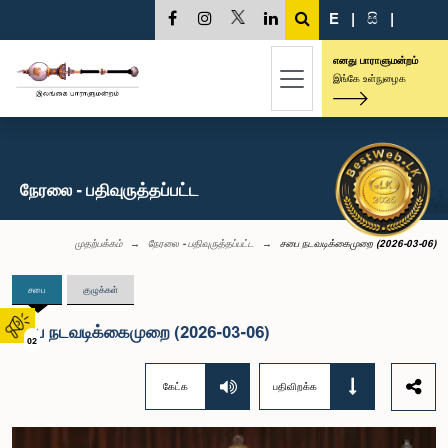
E
|
සි
|
எனது பாராளுமன்றம்
இங்கே உள்நுழைக
நேரலை - பதிவுருத்தப்பட்ட
முதற்பக்கம்
நேரலை - பதிவுருத்தப்பட்ட
சபை நடவடிக்கைமுறை (2026-03-06)
சபை
குழுக்கள்
சபை நடவடிக்கைமுறை (2026-03-06)
02
கேட்க
பதிவிறக்க