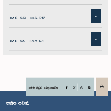
පෙ.ව. 10:43 - පෙ.ව. 10:57
පෙ.ව. 10:57 - පෙ.ව. 11:08
පෙ.ව. 11:08 - පෙ.ව. 11:24
පෙ.ව. 11:24 - පෙ.ව. 11:33
Facebook
මෙම පිටුව බෙදාගන්න
X
WhatsApp
LinkedIn
ආශ්‍රිත සබැඳි
පෙ.ව. 11:33 - පෙ.ව. 11:46