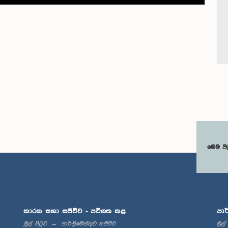
මෙම පි
කාරක සභා සජීවීව - පටිගත කළ
පාර
මුල් පිටුව
පාර්ලිමේන්තුව සජීවීව
මුල්