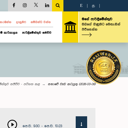
E
|
த
|
මගේ පාර්ලිමේන්තුව
ව නරඹන්න
දැනුමට
සම්බන්ධ වන්න
ඔබගේ ගිණුමට මෙතැනින්
පිවිසෙන්න
ම් කාර්යාලය
පාර්ලිමේන්තුව සජීවීව
මේන්තුව සජීවීව - පටිගත කළ
සභාවේ වැඩ කටයුතු (2026-03-06)
පෙ.ව. 9:30 - පෙ.ව. 10:23