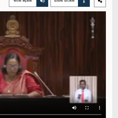
සවන් දෙන්න
බාගත කරන්න