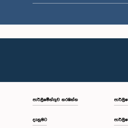
පාර්ලි‌මේන්තුව නරඹන්න
පාර්ලි
දැනුමට
පාර්ලි