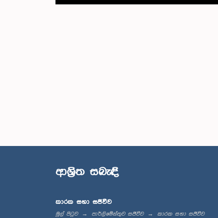
ආශ්‍රිත සබැඳි
කාරක සභා සජීවීව
මුල් පිටුව
පාර්ලිමේන්තුව සජීවීව
කාරක සභා සජීවීව