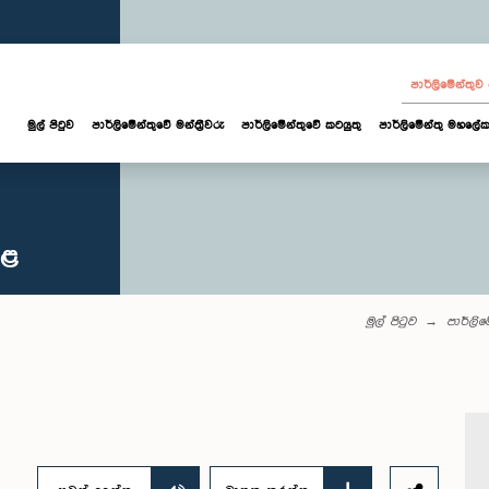
පාර්ලි‌මේන්තු
මුල් පිටුව
පාර්ලි‌මේන්තුවේ මන්ත්‍රීවරු
පාර්ලිමේන්තුවේ කටයුතු
පාර්ලිමේන්තු මහලේක
කළ
මුල් පිටුව
පාර්ලි