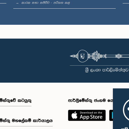
කාරක සභා සජීවීව - පටිගත කළ
මේන්තුවේ කටයුතු
පාර්ලිමේන්තු ජංගම යෙදුම
මේන්තු මහලේකම් කාර්යාලය