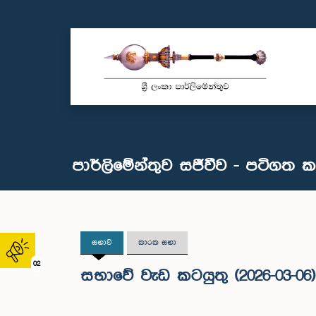
පාර්ලිමේන්තුව සජීවීව - පටිගත 
සභාව
කාරක සභා
02
සභාවේ වැඩ කටයුතු (2026-03-06)