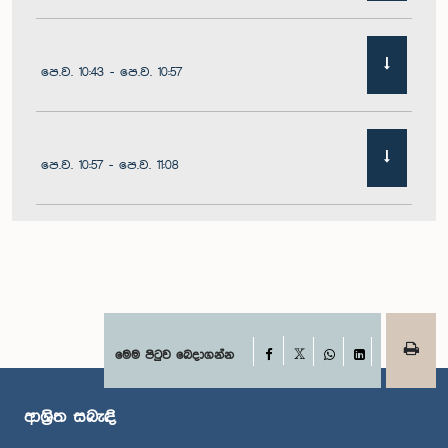
පෙ.ව. 10:43 - පෙ.ව. 10:57
පෙ.ව. 10:57 - පෙ.ව. 11:08
පෙ.ව. 11:08 - පෙ.ව. 11:24
පෙ.ව. 11:24 - පෙ.ව. 11:33
Facebook
මෙම පිටුව බෙදාගන්න
X
WhatsApp
LinkedIn
ආශ්‍රිත සබැඳි
පෙ.ව. 11:33 - පෙ.ව. 11:46