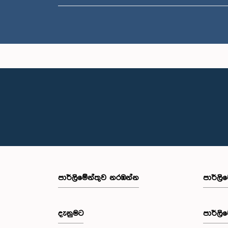
පාර්ලි‌මේන්තුව නරඹන්න
පාර්ලි
දැනුමට
පාර්ලි