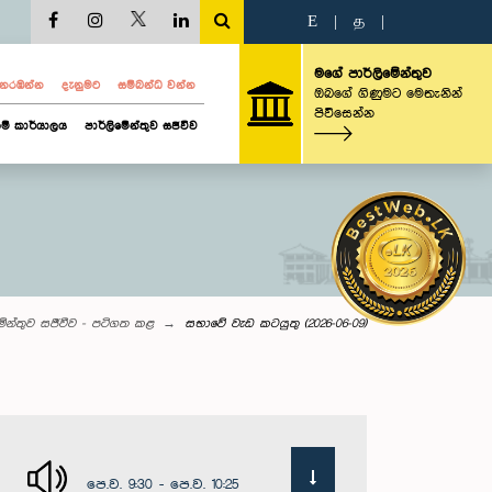
E
|
த
|
මගේ පාර්ලිමේන්තුව
ව නරඹන්න
දැනුමට
සම්බන්ධ වන්න
ඔබගේ ගිණුමට මෙතැනින්
පිවිසෙන්න
ම් කාර්යාලය
පාර්ලිමේන්තුව සජීවීව
මේන්තුව සජීවීව - පටිගත කළ
සභාවේ වැඩ කටයුතු (2026-06-09)
පෙ.ව. 9:30 - පෙ.ව. 10:25