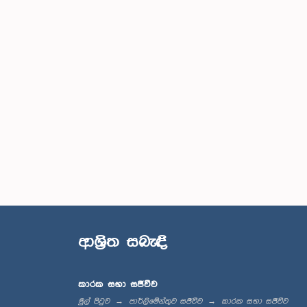
ආශ්‍රිත සබැඳි
කාරක සභා සජීවීව
මුල් පිටුව
පාර්ලිමේන්තුව සජීවීව
කාරක සභා සජීවීව