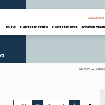
පාර්ලි‌මේන්තු
මුල් පිටුව
පාර්ලි‌මේන්තුවේ මන්ත්‍රීවරු
පාර්ලිමේන්තුවේ කටයුතු
පාර්ලිමේන්තු මහලේක
කළ
මුල් පිටුව
පාර්ලි