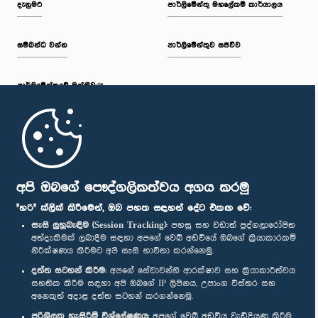
දැනුමට
පාර්ලිමේන්තු මහලේකම් කාර්යාලය
සම්බන්ධ වන්න
පාර්ලිමේන්තුව සජීවීව
ප.ව. 2:20 - ප.ව. 2:27
පාර්ලි‌මේන්තුවේ මන්ත්‍රීවරු
ප.ව. 2:27 - ප.ව. 2:33
මුල් පිටුව
ප.ව. 2:33 - ප.ව. 2:41
පාර්ලිමේන්තු ජංගම යෙදුම
අපි ඔබගේ පෞද්ගලිකත්වය අගය කරමු
"හරි" ක්ලික් කිරීමෙන්, ඔබ පහත සඳහන් දේට එකඟ වේ:
සැසි ලුහුබැඳීම (Session Tracking):
පහසු සහ වඩාත් පුද්ගලාරෝපිත
අත්දැකීමක් ලබාදීම සඳහා අපගේ වෙබ් අඩවියේ ඔබගේ ක්‍රියාකාරකම්
ප.ව. 2:41 - ප.ව. 2:52
නිරීක්ෂණය කිරීමට අපි සැසි භාවිතා කරන්නෙමු.
අප හා සම්බන්ධ වී සිටින්න :
දත්ත සටහන් කිරීම:
අපගේ සේවාවන්හි ආරක්ෂාව සහ ක්‍රියාකාරීත්වය
සහතික කිරීම සඳහා අපි ඔබගේ IP ලිපිනය, උපාංග විස්තර සහ
අනෙකුත් අදාළ දත්ත සටහන් කරගන්නෙමු.
ප.ව. 2:52 - ප.ව. 3:02
සම්මාන
පරිශීලක හැසිරීම් විශ්ලේෂණය:
අපගේ වෙබ් අඩවිය වැඩිදියුණු කිරීම