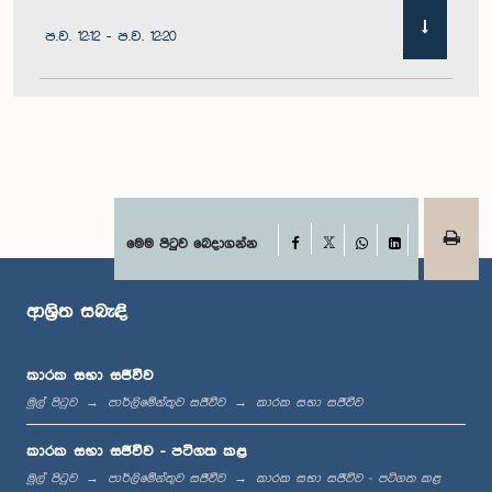
ප.ව. 12:12 - ප.ව. 12:20
ප.ව. 12:20 - ප.ව. 12:31
ප.ව. 1:00 - ප.ව. 1:07
Facebook
මෙම පිටුව බෙදාගන්න
X
WhatsApp
LinkedIn
ආශ්‍රිත සබැඳි
ප.ව. 1:07 - ප.ව. 1:12
කාරක සභා සජීවීව
මුල් පිටුව
පාර්ලිමේන්තුව සජීවීව
කාරක සභා සජීවීව
ප.ව. 1:12 - ප.ව. 1:20
කාරක සභා සජීවීව - පටිගත කළ
මුල් පිටුව
පාර්ලිමේන්තුව සජීවීව
කාරක සභා සජීවීව - පටිගත කළ