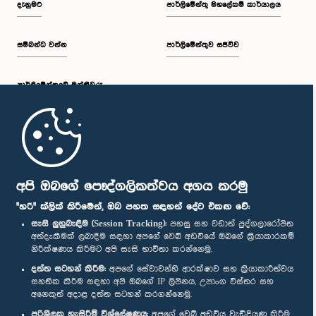
දැනුමට
පාර්ලිමේන්තු මහලේකම් කාර්යාලය
සම්බන්ධ වන්න
පාර්ලිමේන්තුව සජීවීව
ප.ව. 2:20 - ප.ව. 2:27
පාර්ලි‌මේන්තුවේ මන්ත්‍රීවරු
ප.ව. 2:27 - ප.ව. 2:33
මුල් පිටුව
ප.ව. 2:33 - ප.ව. 2:41
පාර්ලිමේන්තු ජංගම යෙදුම
අපි ඔබගේ පෞද්ගලිකත්වය අගය කරමු
"හරි" ක්ලික් කිරීමෙන්, ඔබ පහත සඳහන් දේට එකඟ වේ:
සැසි ලුහුබැඳීම (Session Tracking):
පහසු සහ වඩාත් පුද්ගලාරෝපිත
අත්දැකීමක් ලබාදීම සඳහා අපගේ වෙබ් අඩවියේ ඔබගේ ක්‍රියාකාරකම්
ප.ව. 2:41 - ප.ව. 2:52
නිරීක්ෂණය කිරීමට අපි සැසි භාවිතා කරන්නෙමු.
අප හා සම්බන්ධ වී සිටින්න :
දත්ත සටහන් කිරීම:
අපගේ සේවාවන්හි ආරක්ෂාව සහ ක්‍රියාකාරීත්වය
සහතික කිරීම සඳහා අපි ඔබගේ IP ලිපිනය, උපාංග විස්තර සහ
අනෙකුත් අදාළ දත්ත සටහන් කරගන්නෙමු.
ප.ව. 2:52 - ප.ව. 3:02
සම්මාන
පරිශීලක හැසිරීම් විශ්ලේෂණය:
අපගේ වෙබ් අඩවිය වැඩිදියුණු කිරීම