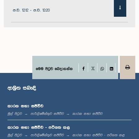
ප.ව. 12:12 - ප.ව. 12:20
ප.ව. 12:20 - ප.ව. 12:31
ප.ව. 1:00 - ප.ව. 1:07
Facebook
මෙම පිටුව බෙදාගන්න
X
WhatsApp
LinkedIn
ආශ්‍රිත සබැඳි
ප.ව. 1:07 - ප.ව. 1:12
කාරක සභා සජීවීව
මුල් පිටුව
පාර්ලිමේන්තුව සජීවීව
කාරක සභා සජීවීව
ප.ව. 1:12 - ප.ව. 1:20
කාරක සභා සජීවීව - පටිගත කළ
මුල් පිටුව
පාර්ලිමේන්තුව සජීවීව
කාරක සභා සජීවීව - පටිගත කළ