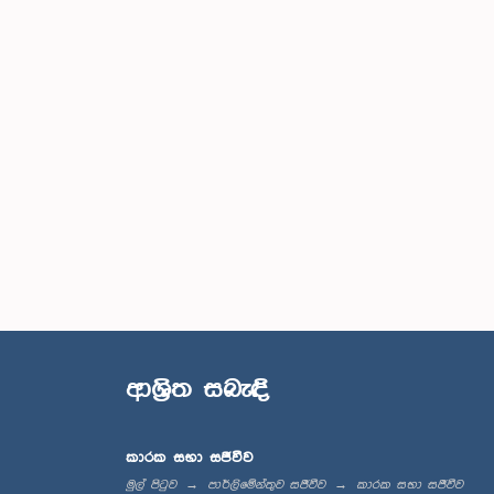
ආශ්‍රිත සබැඳි
කාරක සභා සජීවීව
මුල් පිටුව
පාර්ලිමේන්තුව සජීවීව
කාරක සභා සජීවීව