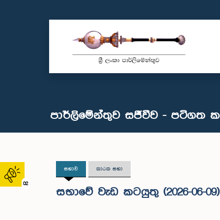
පාර්ලිමේන්තුව සජීවීව - පටිගත 
සභාව
කාරක සභා
02
සභාවේ වැඩ කටයුතු (2026-06-09)