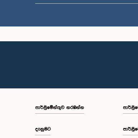
පාර්ලි‌මේන්තුව නරඹන්න
පාර්ලි
දැනුමට
පාර්ලි