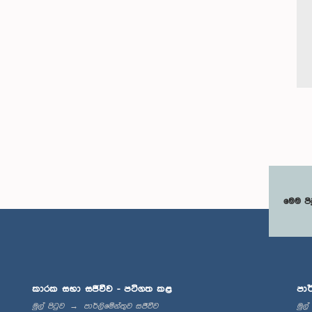
මෙම පි
කාරක සභා සජීවීව - පටිගත කළ
පාර
මුල් පිටුව
පාර්ලිමේන්තුව සජීවීව
මුල්