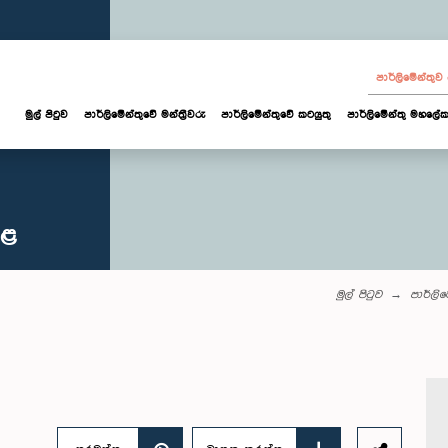
පාර්ලි‌මේන්තු
මුල් පිටුව
පාර්ලි‌මේන්තුවේ මන්ත්‍රීවරු
පාර්ලිමේන්තුවේ කටයුතු
පාර්ලිමේන්තු මහලේක
කළ
මුල් පිටුව
පාර්ලි