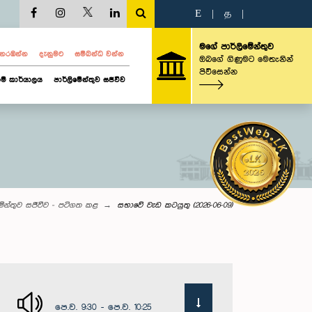
E
|
த
|
මගේ පාර්ලිමේන්තුව
ව නරඹන්න
දැනුමට
සම්බන්ධ වන්න
ඔබගේ ගිණුමට මෙතැනින්
පිවිසෙන්න
ම් කාර්යාලය
පාර්ලිමේන්තුව සජීවීව
මේන්තුව සජීවීව - පටිගත කළ
සභාවේ වැඩ කටයුතු (2026-06-09)
පෙ.ව. 9:30 - පෙ.ව. 10:25