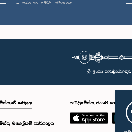
කාරක සභා සජීවීව - පටිගත කළ
මේන්තුවේ කටයුතු
පාර්ලිමේන්තු ජංගම යෙදුම
මේන්තු මහලේකම් කාර්යාලය