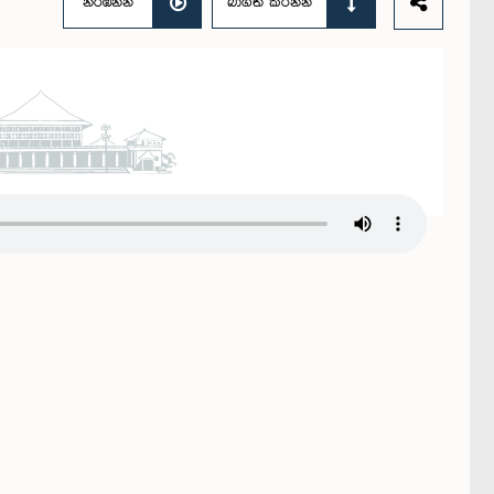
නරඹන්න
බාගත කරන්න