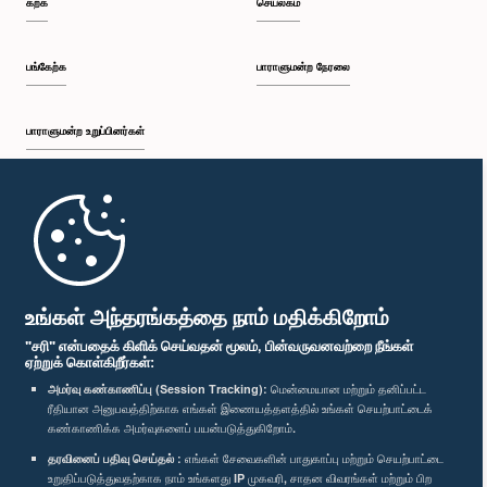
கற்க
செயலகம்
பி.ப. 2:20 - பி.ப. 2:27
பங்கேற்க
பாராளுமன்ற நேரலை
பாராளுமன்ற உறுப்பினர்கள்
பி.ப. 2:27 - பி.ப. 2:33
முதற்பக்கம்
பி.ப. 2:33 - பி.ப. 2:41
பாராளுமன்ற கையடக்க செயலி
உங்கள் அந்தரங்கத்தை நாம் மதிக்கிறோம்
"சரி" என்பதைக் கிளிக் செய்வதன் மூலம், பின்வருவனவற்றை நீங்கள்
ஏற்றுக் கொள்கிறீர்கள்:
பி.ப. 2:41 - பி.ப. 2:52
அமர்வு கண்காணிப்பு (Session Tracking):
மென்மையான மற்றும் தனிப்பட்ட
ரீதியான அனுபவத்திற்காக எங்கள் இணையத்தளத்தில் உங்கள் செயற்பாட்டைக்
எம்மை பின்தொடர்க :
கண்காணிக்க அமர்வுகளைப் பயன்படுத்துகிறோம்.
தரவினைப் பதிவு செய்தல் :
எங்கள் சேவைகளின் பாதுகாப்பு மற்றும் செயற்பாட்டை
பி.ப. 2:52 - பி.ப. 3:02
விருதுகள்
உறுதிப்படுத்துவதற்காக நாம் உங்களது IP முகவரி, சாதன விவரங்கள் மற்றும் பிற