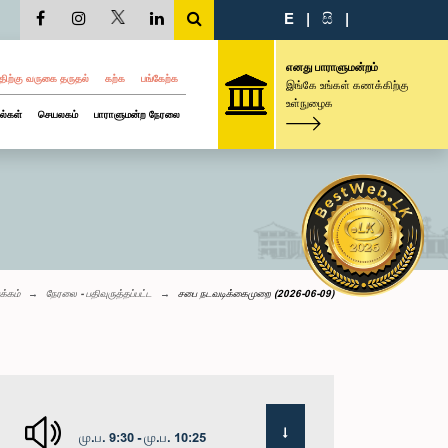
E
|
සි
|
எனது பாராளுமன்றம்
திற்கு வருகை தருதல்
கற்க
பங்கேற்க
இங்கே உங்கள் கணக்கிற்கு
உள்நுழைக
ல்கள்
செயலகம்
பாராளுமன்ற நேரலை
க்கம்
நேரலை - பதிவுருத்தப்பட்ட
சபை நடவடிக்கைமுறை (2026-06-09)
மு.ப. 9:30 - மு.ப. 10:25