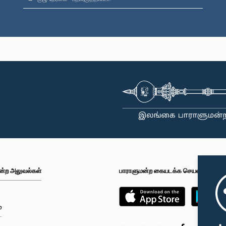
ன்ற அலுவல்கள்
பாராளுமன்ற கையடக்க செயலி
்