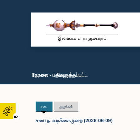
நேரலை - பதிவுருத்தப்பட்ட
சபை
குழுக்கள்
02
சபை நடவடிக்கைமுறை (2026-06-09)