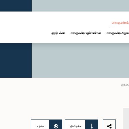
பாராளுமன்றத்
முதற்பக்கம்
பாராளுமன்ற உறுப்பினர்கள்
பாராளுமன்ற அலுவ
முதற்ப
பார்க்க
பதிவிறக்க