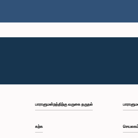
பாராளுமன்றத்திற்கு வருகை தருதல்
பாராளும
கற்க
செயலகம