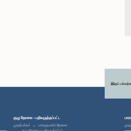
இந்தப் பக்கத்
குழு நேரலை - பதிவுருத்தப்பட்ட
பார
முதற்பக்கம்
பாராளுமன்ற நேரலை
முதற
குழு நேரலை - பதிவுருத்தப்பட்ட