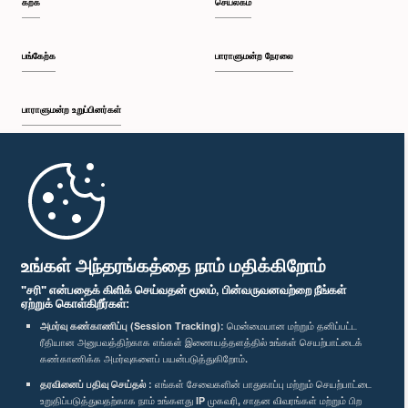
கற்க
செயலகம்
பி.ப. 2:20 - பி.ப. 2:27
பங்கேற்க
பாராளுமன்ற நேரலை
பாராளுமன்ற உறுப்பினர்கள்
பி.ப. 2:27 - பி.ப. 2:33
முதற்பக்கம்
பி.ப. 2:33 - பி.ப. 2:41
பாராளுமன்ற கையடக்க செயலி
உங்கள் அந்தரங்கத்தை நாம் மதிக்கிறோம்
"சரி" என்பதைக் கிளிக் செய்வதன் மூலம், பின்வருவனவற்றை நீங்கள்
ஏற்றுக் கொள்கிறீர்கள்:
பி.ப. 2:41 - பி.ப. 2:52
அமர்வு கண்காணிப்பு (Session Tracking):
மென்மையான மற்றும் தனிப்பட்ட
ரீதியான அனுபவத்திற்காக எங்கள் இணையத்தளத்தில் உங்கள் செயற்பாட்டைக்
எம்மை பின்தொடர்க :
கண்காணிக்க அமர்வுகளைப் பயன்படுத்துகிறோம்.
தரவினைப் பதிவு செய்தல் :
எங்கள் சேவைகளின் பாதுகாப்பு மற்றும் செயற்பாட்டை
பி.ப. 2:52 - பி.ப. 3:02
விருதுகள்
உறுதிப்படுத்துவதற்காக நாம் உங்களது IP முகவரி, சாதன விவரங்கள் மற்றும் பிற