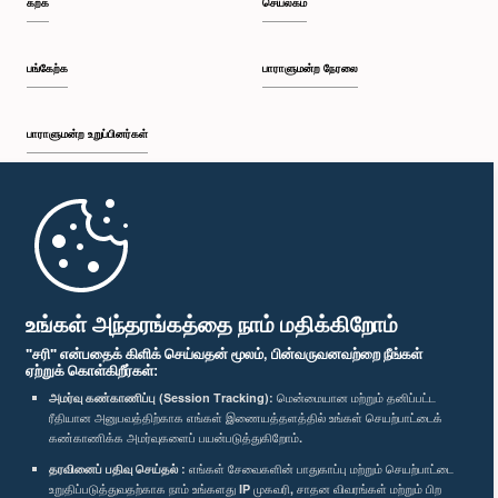
கற்க
செயலகம்
பி.ப. 2:20 - பி.ப. 2:27
பங்கேற்க
பாராளுமன்ற நேரலை
பாராளுமன்ற உறுப்பினர்கள்
பி.ப. 2:27 - பி.ப. 2:33
முதற்பக்கம்
பி.ப. 2:33 - பி.ப. 2:41
பாராளுமன்ற கையடக்க செயலி
உங்கள் அந்தரங்கத்தை நாம் மதிக்கிறோம்
"சரி" என்பதைக் கிளிக் செய்வதன் மூலம், பின்வருவனவற்றை நீங்கள்
ஏற்றுக் கொள்கிறீர்கள்:
பி.ப. 2:41 - பி.ப. 2:52
அமர்வு கண்காணிப்பு (Session Tracking):
மென்மையான மற்றும் தனிப்பட்ட
ரீதியான அனுபவத்திற்காக எங்கள் இணையத்தளத்தில் உங்கள் செயற்பாட்டைக்
எம்மை பின்தொடர்க :
கண்காணிக்க அமர்வுகளைப் பயன்படுத்துகிறோம்.
தரவினைப் பதிவு செய்தல் :
எங்கள் சேவைகளின் பாதுகாப்பு மற்றும் செயற்பாட்டை
பி.ப. 2:52 - பி.ப. 3:02
விருதுகள்
உறுதிப்படுத்துவதற்காக நாம் உங்களது IP முகவரி, சாதன விவரங்கள் மற்றும் பிற