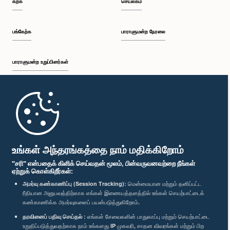
கற்க
செயலகம்
பி.ப. 2:20 - பி.ப. 2:27
பங்கேற்க
பாராளுமன்ற நேரலை
பாராளுமன்ற உறுப்பினர்கள்
பி.ப. 2:27 - பி.ப. 2:33
முதற்பக்கம்
பி.ப. 2:33 - பி.ப. 2:41
பாராளுமன்ற கையடக்க செயலி
உங்கள் அந்தரங்கத்தை நாம் மதிக்கிறோம்
"சரி" என்பதைக் கிளிக் செய்வதன் மூலம், பின்வருவனவற்றை நீங்கள்
ஏற்றுக் கொள்கிறீர்கள்:
பி.ப. 2:41 - பி.ப. 2:52
அமர்வு கண்காணிப்பு (Session Tracking):
மென்மையான மற்றும் தனிப்பட்ட
ரீதியான அனுபவத்திற்காக எங்கள் இணையத்தளத்தில் உங்கள் செயற்பாட்டைக்
எம்மை பின்தொடர்க :
கண்காணிக்க அமர்வுகளைப் பயன்படுத்துகிறோம்.
தரவினைப் பதிவு செய்தல் :
எங்கள் சேவைகளின் பாதுகாப்பு மற்றும் செயற்பாட்டை
பி.ப. 2:52 - பி.ப. 3:02
விருதுகள்
உறுதிப்படுத்துவதற்காக நாம் உங்களது IP முகவரி, சாதன விவரங்கள் மற்றும் பிற