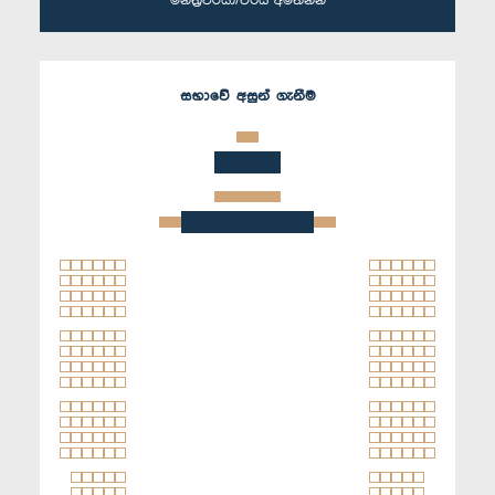
මන්ත්‍රීවරයා/වරිය අමතන්න
සභාවේ අසුන් ගැනීම