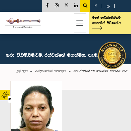
E
|
த
|
මගේ පාර්ලිමේන්තුව
මෙතැනින් පිවිසෙන්න
ගරු ඒ.එම්.එම්.එම්. රත්වත්තේ මහත්මිය, පා.ම.
මුල් පිටුව
මන්ත්‍රීවරුන්‌ගේ නාමාවලිය
ගරු ඒ.එම්.එම්.එම්. රත්වත්තේ මහත්මිය, පා.ම.
02