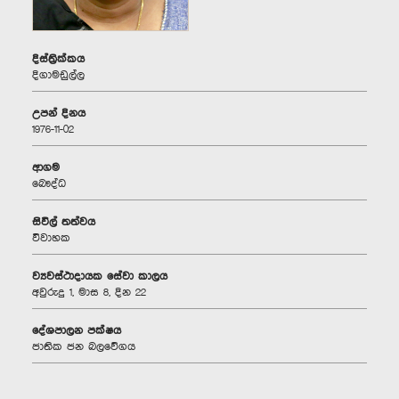
දිස්ත්‍රික්කය
දිගාමඩුල්ල
උපන් දිනය
1976-11-02
ආගම
බෞද්ධ
සිවිල් තත්වය
විවාහක
ව්‍යවස්ථාදායක සේවා කාලය
අවුරුදු 1, මාස 8, දින 22
දේශපාලන පක්ෂය
ජාතික ජන බලවේගය