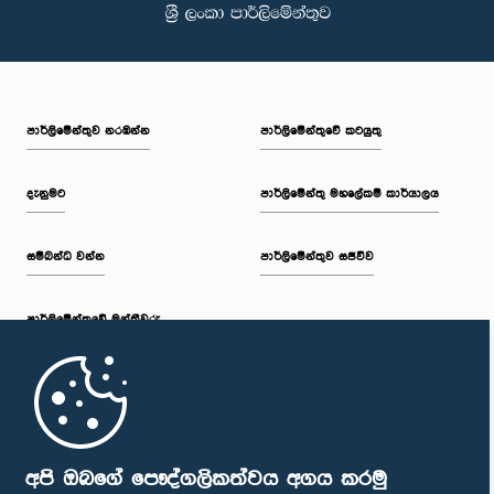
පාර්ලි‌මේන්තුව නරඹන්න
පාර්ලිමේන්තුවේ කටයුතු
දැනුමට
පාර්ලිමේන්තු මහලේකම් කාර්යාලය
සම්බන්ධ වන්න
පාර්ලිමේන්තුව සජීවීව
පාර්ලි‌මේන්තුවේ මන්ත්‍රීවරු
මුල් පිටුව
පාර්ලිමේන්තු ජංගම යෙදුම
අපි ඔබගේ පෞද්ගලිකත්වය අගය කරමු