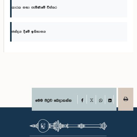
කාරක සභා පැමිණීමේ විස්තර
ඡන්දය දීමේ ඉතිහාසය
Facebook
මෙම පිටුව බෙදාගන්න
X
WhatsApp
LinkedIn