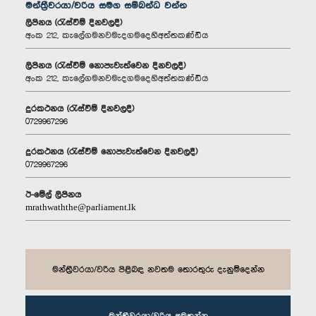
මන්ත්‍රීවරයා/වරිය සමග සම්බන්ධ වන්න
ලිපිනය (රැස්වීම් දිනවලදී)
අංක 212, කැලේගමනවමැදගමදෙහිඅත්තකණ්ඩිය
ලිපිනය (රැස්වීම් නොපැවැත්වෙන දිනවලදී)
අංක 212, කැලේගමනවමැදගමදෙහිඅත්තකණ්ඩිය
දුරකථනය (රැස්වීම් දිනවලදී)
0729967296
දුරකථනය (රැස්වීම් නොපැවැත්වෙන දිනවලදී)
0729967296
ඊ-මේල් ලිපිනය
mrathwaththe@parliament.lk
මන්ත්‍රීවරයා/වරිය පිළිබඳ නවතම තොරතුරු දැනුම්දෙන්න