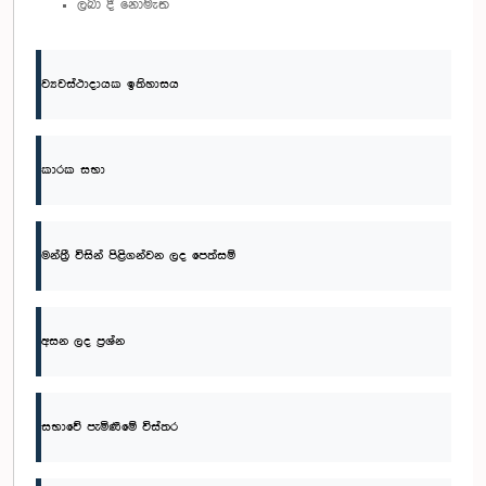
ලබා දී නොමැත
ව්‍යවස්ථාදායක ඉතිහාසය
කාරක සභා
මන්ත්‍රී විසින් පිළිගන්වන ලද පෙත්සම්
අසන ලද ප්‍රශ්න
සභාවේ පැමිණීමේ විස්තර