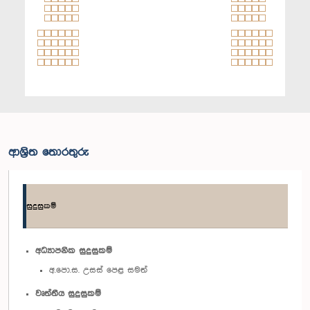
ආශ්‍රිත තොරතුරු
සුදුසුකම්
අධ්‍යාපනික සුදුසුකම්
අ.පො.ස. උසස් පෙළ සමත්
වෘත්තීය සුදුසුකම්