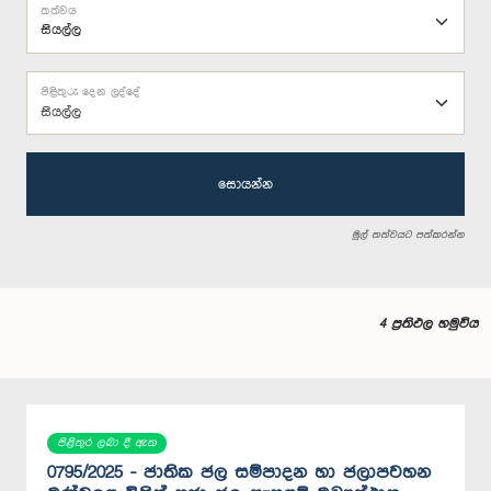
තත්වය
පිළිතුරු දෙන ලද්දේ
සියල්ල
සොයන්න
මුල් තත්වයට පත්කරන්න
4 ප්‍රතිඵල හමුවිය
පිළිතුර ලබා දී ඇත
0795/2025 - ජාතික ජල සම්පාදන හා ජලාපවහන