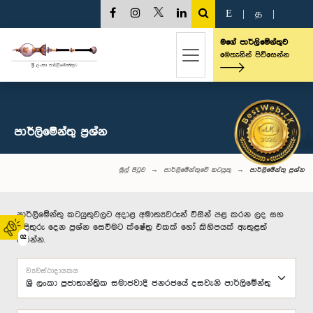
E
|
த
|
මගේ පාර්ලිමේන්තුව
මෙතැනින් පිවිසෙන්න
පාර්ලි‌මේන්තු‌ ප්‍රශ්න
මුල් පිටුව
පාර්ලිමේන්තුවේ කටයුතු
පාර්ලි‌මේන්තු‌ ප්‍රශ්න
පාර්ලිමේන්තු කටයුතුවලට අදාළ අමාත්‍යවරුන් විසින් පළ කරන ලද සහ
පිළිතුරු දෙන ප්‍රශ්න සෙවීමට ක්ෂේත්‍ර එකක් හෝ කිහිපයක් ඇතුළත්
02
කරන්න.
ව්‍යවස්ථාදායකය