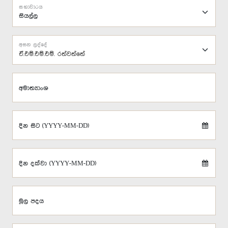
සභාවාරය
අසන ලද්දේ
ඒ.එම්.එම්.එම්. රත්වත්තේ
අමාත්‍යාංශ
දින සිට (YYYY-MM-DD)
දින දක්වා (YYYY-MM-DD)
මූල පදය