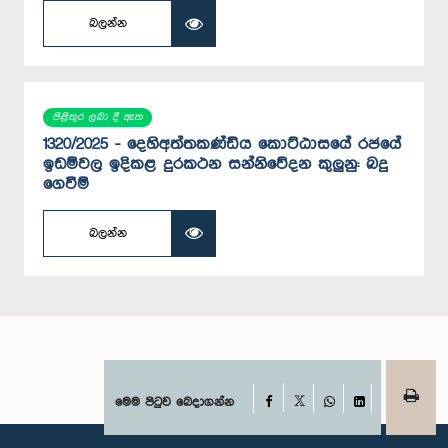
බලන්න
පිළිතුර ලබා දී ඇත
1320/2025 - දෙහිඅත්තකණ්ඩිය කොට්ඨාසයේ රජයේ
ඉඩම්වල ඉදිකළ දුරකථන සන්නිවේදන කුලුනු: බදු
ගෙවීම්
බලන්න
Facebook
මෙම පිටුව බෙදාගන්න
X
WhatsApp
LinkedIn