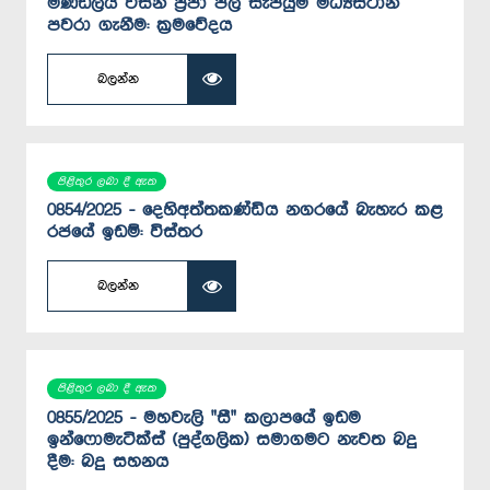
මණ්ඩලය විසින් ප්‍රජා ජල සැපයුම් මධ්‍යස්ථාන
පවරා ගැනීම: ක්‍රමවේදය
බලන්න
පිළිතුර ලබා දී ඇත
0854/2025 - දෙහිඅත්තකණ්ඩිය නගරයේ බැහැර කළ
රජයේ ඉඩම්: විස්තර
බලන්න
පිළිතුර ලබා දී ඇත
0855/2025 - මහවැලි "සී" කලාපයේ ඉඩම
ඉන්ෆොමැටික්ස් (පුද්ගලික) සමාගමට නැවත බදු
දීම: බදු සහනය