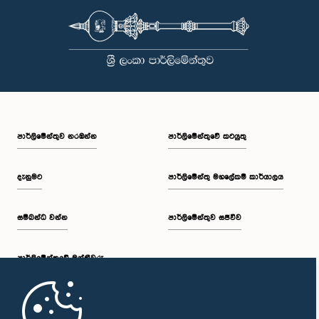
පාර්ලි‌මේන්තුව නරඹන්න
පාර්ලිමේන්තුවේ කටයුතු
දැනුමට
පාර්ලිමේන්තු මහලේකම් කාර්යාලය
සම්බන්ධ වන්න
පාර්ලිමේන්තුව සජීවීව
පාර්ලි‌මේන්තුවේ මන්ත්‍රීවරු
මුල් පිටුව