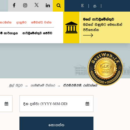
E
|
த
|
මගේ පාර්ලිමේන්තුව
ව නරඹන්න
දැනුමට
සම්බන්ධ වන්න
ඔබගේ ගිණුමට මෙතැනින්
පිවිසෙන්න
ම් කාර්යාලය
පාර්ලිමේන්තුව සජීවීව
මුල් පිටුව
පැමිණීමේ විස්තර
ඒ.එම්.එම්.එම්. රත්වත්තේ
දින දක්වා (YYYY-MM-DD)
සොයන්න