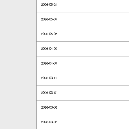
2026-05-21
2026-05-07
2026-05-05
2026-04-09
2026-04-07
2026-03-19
2026-03-17
2026-03-06
2026-03-05