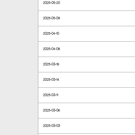
2025-05-20
2025-05-09
2025-04-10
2025-04-08
2025-03-19
2025-03-14
2025-03-11
2025-03-06
2025-03-03