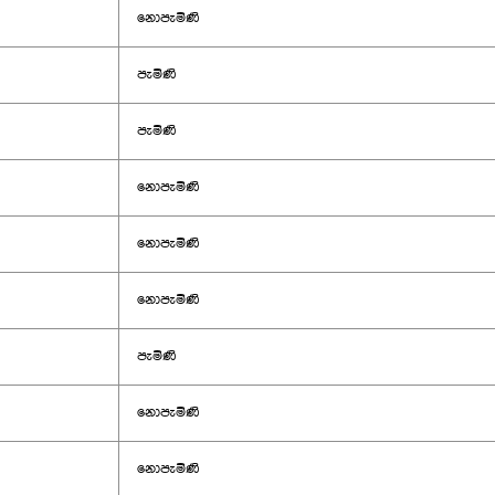
නොපැමිණි
පැමිණි
පැමිණි
නොපැමිණි
නොපැමිණි
නොපැමිණි
පැමිණි
නොපැමිණි
නොපැමිණි