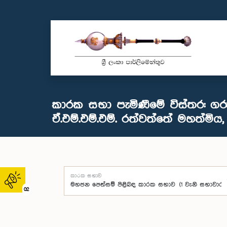
කාරක සභා පැමිණීමේ විස්තර: ගර
ඒ.එම්.එම්.එම්. රත්වත්තේ මහත්මිය, 
කාරක සභාව
02