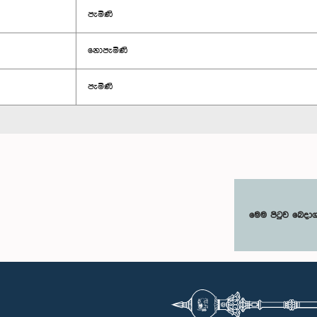
පැමිණි
නොපැමිණි
පැමිණි
මෙම පිටුව බෙදා