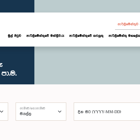
පාර්ලි‌මේන්තු
මුල් පිටුව
පාර්ලි‌මේන්තුවේ මන්ත්‍රීවරු
පාර්ලිමේන්තුවේ කටයුතු
පාර්ලිමේන්තු මහලේක
ු
පා.ම.
පැමිණි/නොපැමිණි
දින සිට (YYYY-MM-DD)