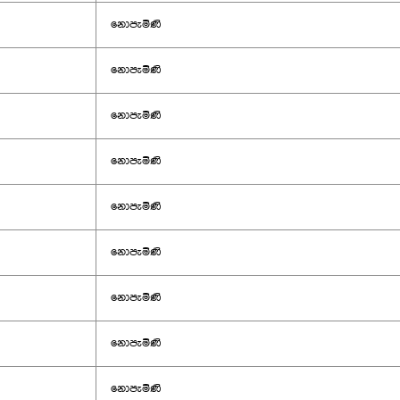
නොපැමිණි
නොපැමිණි
නොපැමිණි
නොපැමිණි
නොපැමිණි
නොපැමිණි
නොපැමිණි
නොපැමිණි
නොපැමිණි