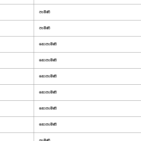
පැමිණි
පැමිණි
නොපැමිණි
නොපැමිණි
නොපැමිණි
නොපැමිණි
නොපැමිණි
නොපැමිණි
පැමිණි