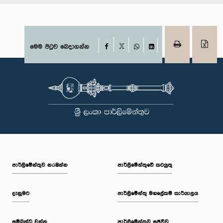
Facebook
මෙම පිටුව බෙදාගන්න
X
WhatsApp
LinkedIn
පාර්ලි‌මේන්තුව නරඹන්න
පාර්ලිමේන්තුවේ කටයුතු
දැනුමට
පාර්ලිමේන්තු මහලේකම් කාර්යාලය
සම්බන්ධ වන්න
පාර්ලිමේන්තුව සජීවීව