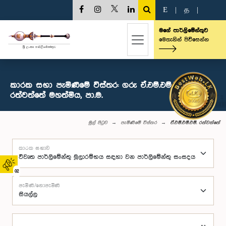
E
|
த
|
මගේ පාර්ලිමේන්තුව
මෙතැනින් පිවිසෙන්න
කාරක සභා පැමිණීමේ විස්තර: ගරු ඒ.එම්.එම්.එම්.
රත්වත්තේ මහත්මිය, පා.ම.
මුල් පිටුව
පැමිණීමේ විස්තර
ඒ.එම්.එම්.එම්. රත්වත්තේ
කාරක සභාව
02
පැමිණි/නොපැමිණි