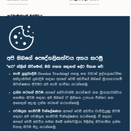
පාර්ලි‌මේන්තුවේ මන්ත්‍රීවරු
මුල් පිටුව
පාර්ලිමේන්තු ජංගම යෙදුම
අපි ඔබගේ පෞද්ගලිකත්වය අගය කරමු
"හරි" ක්ලික් කිරීමෙන්, ඔබ පහත සඳහන් දේට එකඟ වේ:
සැසි ලුහුබැඳීම (Session Tracking):
පහසු සහ වඩාත් පුද්ගලාරෝපිත
අත්දැකීමක් ලබාදීම සඳහා අපගේ වෙබ් අඩවියේ ඔබගේ ක්‍රියාකාරකම්
නිරීක්ෂණය කිරීමට අපි සැසි භාවිතා කරන්නෙමු.
අප හා සම්බන්ධ වී සිටින්න :
දත්ත සටහන් කිරීම:
අපගේ සේවාවන්හි ආරක්ෂාව සහ ක්‍රියාකාරීත්වය
සහතික කිරීම සඳහා අපි ඔබගේ IP ලිපිනය, උපාංග විස්තර සහ
අනෙකුත් අදාළ දත්ත සටහන් කරගන්නෙමු.
සම්මාන
පරිශීලක හැසිරීම් විශ්ලේෂණය:
අපගේ වෙබ් අඩවිය වැඩිදියුණු කිරීම
සඳහා අපි පරිශීලක හැසිරීම විශ්ලේෂණය කරන්නෙමු. ඒ සඳහා
අපගේ වෙබ් අඩවිය සමඟ ඔබේ අන්තර්ක්‍රියා පිළිබඳ නිර්නාමික දත්ත
පෞද්ගලිකත්ව ප්‍රතිපත්තිය
එකතු කිරීම සිදු කරන්නෙමු.