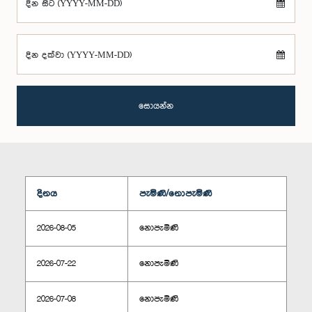
දින සිට (YYYY-MM-DD)
දින දක්වා (YYYY-MM-DD)
සොයන්න
දිනය
පැමිණි/නොපැමිණි
2026-08-05
නොපැමිණි
2026-07-22
නොපැමිණි
2026-07-08
නොපැමිණි