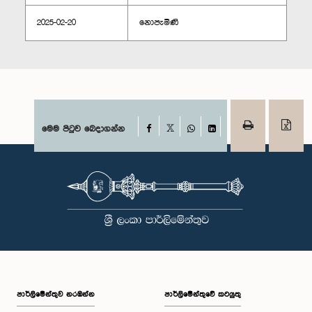
2025-02-20
නොපැමිණි
Facebook
මෙම පිටුව බෙදාගන්න
X
WhatsApp
LinkedIn
පාර්ලි‌මේන්තුව නරඹන්න
පාර්ලිමේන්තුවේ කටයුතු