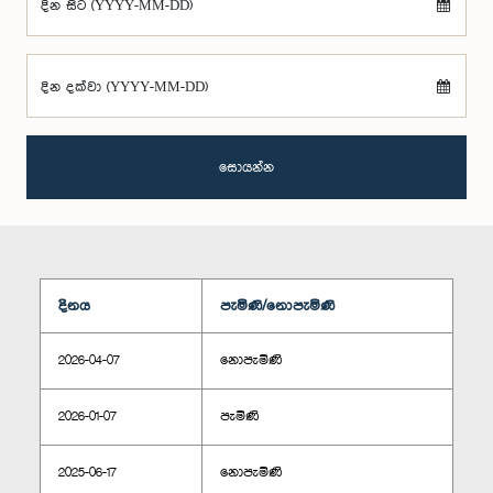
දින සිට (YYYY-MM-DD)
දින දක්වා (YYYY-MM-DD)
සොයන්න
දිනය
පැමිණි/නොපැමිණි
2026-04-07
නොපැමිණි
2026-01-07
පැමිණි
2025-06-17
නොපැමිණි