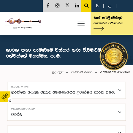
E
|
த
|
මගේ පාර්ලිමේන්තුව
මෙතැනින් පිවිසෙන්න
කාරක සභා පැමිණීමේ විස්තර: ගරු ඒ.එම්.එම්.එම්.
රත්වත්තේ මහත්මිය, පා.ම.
මුල් පිටුව
පැමිණීමේ විස්තර
ඒ.එම්.එම්.එම්. රත්වත්තේ
කාරක සභාව
02
පැමිණි/නොපැමිණි