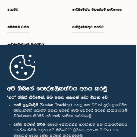
දැනුමට
පාර්ලිමේන්තු මහලේකම් කාර්යාලය
සම්බන්ධ වන්න
පාර්ලිමේන්තුව සජීවීව
පාර්ලි‌මේන්තුවේ මන්ත්‍රීවරු
මුල් පිටුව
පාර්ලිමේන්තු ජංගම යෙදුම
අපි ඔබගේ පෞද්ගලිකත්වය අගය කරමු
"හරි" ක්ලික් කිරීමෙන්, ඔබ පහත සඳහන් දේට එකඟ වේ:
සැසි ලුහුබැඳීම (Session Tracking):
පහසු සහ වඩාත් පුද්ගලාරෝපිත
අත්දැකීමක් ලබාදීම සඳහා අපගේ වෙබ් අඩවියේ ඔබගේ ක්‍රියාකාරකම්
නිරීක්ෂණය කිරීමට අපි සැසි භාවිතා කරන්නෙමු.
අප හා සම්බන්ධ වී සිටින්න :
දත්ත සටහන් කිරීම:
අපගේ සේවාවන්හි ආරක්ෂාව සහ ක්‍රියාකාරීත්වය
සහතික කිරීම සඳහා අපි ඔබගේ IP ලිපිනය, උපාංග විස්තර සහ
අනෙකුත් අදාළ දත්ත සටහන් කරගන්නෙමු.