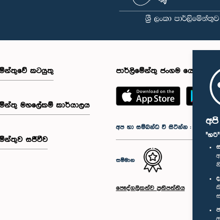
මේන්තුවේ කටයුතු
පාර්ලිමේන්තු ජංගම යෙදුම
මේන්තු මහලේකම් කාර්යාලය
අප
අප හා සම්බන්ධ වී සිටින්න :
"හරි
මේන්තුව සජීවීව
ස
අ
සම්මාන
න
ද
ක
පෞද්ගලිකත්ව ප්‍රතිපත්තිය
ස
ප
අ