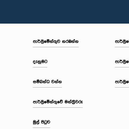
පාර්ලි‌මේන්තුව නරඹන්න
පාර්ලි
දැනුමට
පාර්ලි
සම්බන්ධ වන්න
පාර්ලි
පාර්ලි‌මේන්තුවේ මන්ත්‍රීවරු
මුල් පිටුව