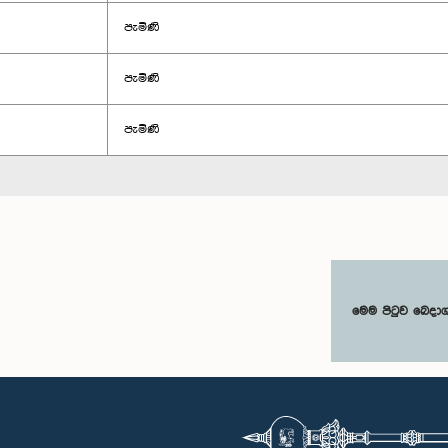
පැමිණි
පැමිණි
පැමිණි
මෙම පිටුව බෙදා