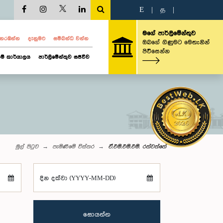
E
|
த
|
මගේ පාර්ලිමේන්තුව
ව නරඹන්න
දැනුමට
සම්බන්ධ වන්න
ඔබගේ ගිණුමට මෙතැනින්
පිවිසෙන්න
ම් කාර්යාලය
පාර්ලිමේන්තුව සජීවීව
මුල් පිටුව
පැමිණීමේ විස්තර
ඒ.එම්.එම්.එම්. රත්වත්තේ
දින දක්වා (YYYY-MM-DD)
සොයන්න