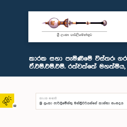
කාරක සභා පැමිණීමේ විස්තර: ගර
ඒ.එම්.එම්.එම්. රත්වත්තේ මහත්මිය, 
කාරක සභාව
02