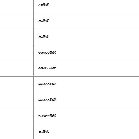
පැමිණි
පැමිණි
පැමිණි
නොපැමිණි
නොපැමිණි
නොපැමිණි
නොපැමිණි
නොපැමිණි
පැමිණි