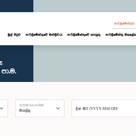
පාර්ලි‌මේන්තු
මුල් පිටුව
පාර්ලි‌මේන්තුවේ මන්ත්‍රීවරු
පාර්ලිමේන්තුවේ කටයුතු
පාර්ලිමේන්තු මහලේක
ු
පා.ම.
පැමිණි/නොපැමිණි
දින සිට (YYYY-MM-DD)