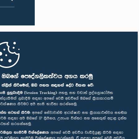
ි ඔබගේ පෞද්ගලිකත්වය අගය කරමු
" ක්ලික් කිරීමෙන්, ඔබ පහත සඳහන් දේට එකඟ වේ:
ැසි ලුහුබැඳීම (Session Tracking):
පහසු සහ වඩාත් පුද්ගලාරෝපිත
ත්දැකීමක් ලබාදීම සඳහා අපගේ වෙබ් අඩවියේ ඔබගේ ක්‍රියාකාරකම්
ිරීක්ෂණය කිරීමට අපි සැසි භාවිතා කරන්නෙමු.
ත්ත සටහන් කිරීම:
අපගේ සේවාවන්හි ආරක්ෂාව සහ ක්‍රියාකාරීත්වය සහතික
ිරීම සඳහා අපි ඔබගේ IP ලිපිනය, උපාංග විස්තර සහ අනෙකුත් අදාළ දත්ත
ටහන් කරගන්නෙමු.
රිශීලක හැසිරීම් විශ්ලේෂණය:
අපගේ වෙබ් අඩවිය වැඩිදියුණු කිරීම සඳහා
පි පරිශීලක හැසිරීම විශ්ලේෂණය කරන්නෙමු. ඒ සඳහා අපගේ වෙබ් අඩවිය