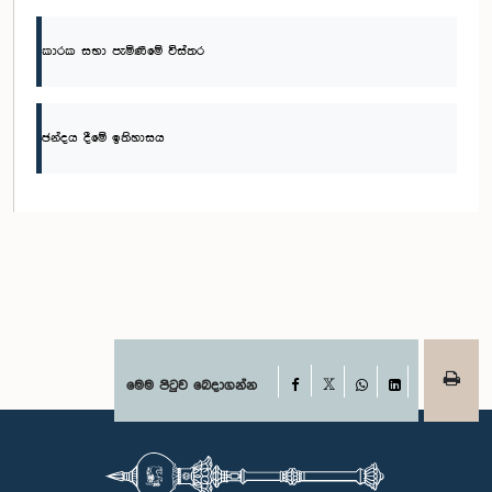
කාරක සභා පැමිණීමේ විස්තර
ඡන්දය දීමේ ඉතිහාසය
Facebook
මෙම පිටුව බෙදාගන්න
X
WhatsApp
LinkedIn