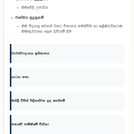
නීතිවේදී උපාධිය
වෘත්තීය සුදුසුකම්
නිති විද්‍යාල අවසන් වසර විභාගය සමත්වීම හා ශ්‍රේෂ්ඨාධිකරණ
නිතීඥවරියක ලෙස දිව්රුම් දීම
ව්‍යවස්ථාදායක ඉතිහාසය
කාරක සභා
මන්ත්‍රී විසින් පිළිගන්වන ලද පෙත්සම්
සභාවේ පැමිණීමේ විස්තර