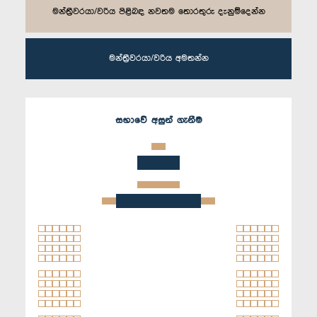
මන්ත්‍රීවරයා/වරිය පිළිබඳ නවතම තොරතුරු දැනුම්දෙන්න
මන්ත්‍රීවරයා/වරිය අමතන්න
සභාවේ අසුන් ගැනීම