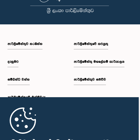
පාර්ලි‌මේන්තුව නරඹන්න
පාර්ලිමේන්තුවේ කටයුතු
දැනුමට
පාර්ලිමේන්තු මහලේකම් කාර්යාලය
සම්බන්ධ වන්න
පාර්ලිමේන්තුව සජීවීව
පාර්ලි‌මේන්තුවේ මන්ත්‍රීවරු
මුල් පිටුව