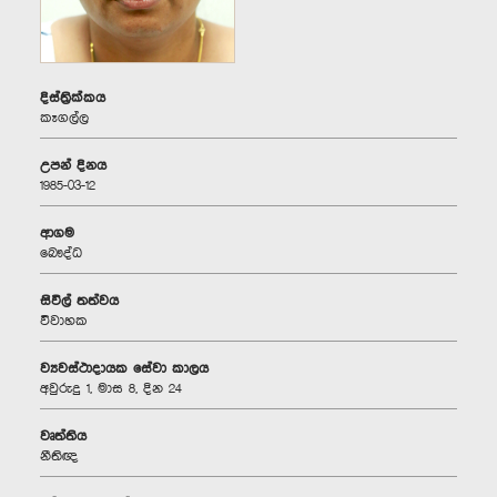
දිස්ත්‍රික්කය
කෑගල්ල
උපන් දිනය
1985-03-12
ආගම
බෞද්ධ
සිවිල් තත්වය
විවාහක
ව්‍යවස්ථාදායක සේවා කාලය
අවුරුදු 1, මාස 8, දින 24
වෘත්තිය
නීතිඥ