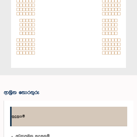
ආශ්‍රිත තොරතුරු
සුදුසුකම්
අධ්‍යාපනික සුදුසුකම්