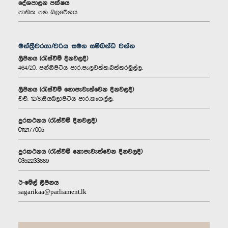
දේශපාලන පක්ෂය
ජාතික ජන බලවේගය
මන්ත්‍රීවරයා/වරිය සමග සම්බන්ධ වන්න
ලිපිනය (රැස්වීම් දිනවලදී)
464/20, පන්නිපිටිය පාර,පැලවත්ත,බත්තරමුල්ල.
ලිපිනය (රැස්වීම් නොපැවැත්වෙන දිනවලදී)
එච්. 12/8,සියඹලාපිටිය පාර,කෑගල්ල.
දුරකථනය (රැස්වීම් දිනවලදී)
0112177005
දුරකථනය (රැස්වීම් නොපැවැත්වෙන දිනවලදී)
0352233669
ඊ-මේල් ලිපිනය
sagarikaa@parliament.lk