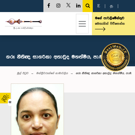
E
|
த
|
මගේ පාර්ලිමේන්තුව
මෙතැනින් පිවිසෙන්න
ගරු නීතිඥ සාගරිකා අතාවුද මහත්මිය, පා.ම.
මුල් පිටුව
මන්ත්‍රීවරුන්‌ගේ නාමාවලිය
ගරු නීතිඥ සාගරිකා අතාවුද මහත්මිය, පා.ම.
02