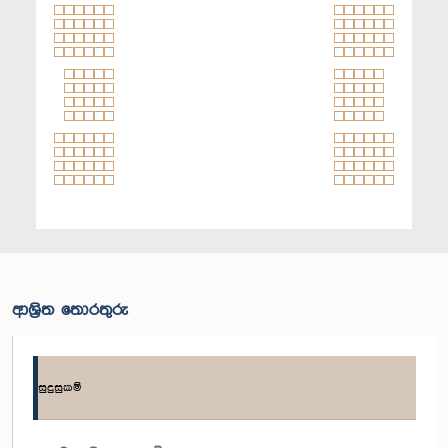
ආශ්‍රිත තොරතුරු
සුදුසුකම්