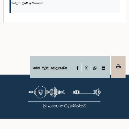
ඡන්දය දීමේ ඉතිහාසය
Facebook
මෙම පිටුව බෙදාගන්න
X
WhatsApp
LinkedIn