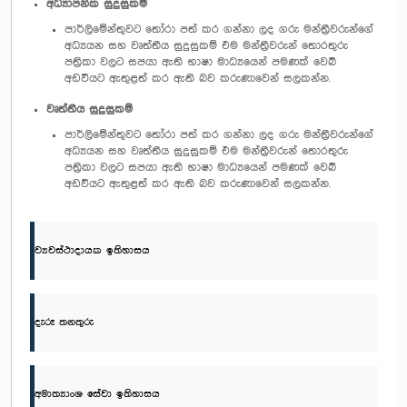
අධ්‍යාපනික සුදුසුකම්
පාර්ලිමේන්තුවට තෝරා පත් කර ගන්නා ලද ගරු මන්ත්‍රීවරුන්ගේ
අධ්‍යයන සහ වෘත්තීය සුදුසුකම් එම මන්ත්‍රීවරුන් තොරතුරු
පත්‍රිකා වලට සපයා ඇති භාෂා මාධ්‍යයෙන් පමණක් වෙබ්
අඩවියට ඇතුළත් කර ඇති බව කරුණාවෙන් සලකන්න.
වෘත්තීය සුදුසුකම්
පාර්ලිමේන්තුවට තෝරා පත් කර ගන්නා ලද ගරු මන්ත්‍රීවරුන්ගේ
අධ්‍යයන සහ වෘත්තීය සුදුසුකම් එම මන්ත්‍රීවරුන් තොරතුරු
පත්‍රිකා වලට සපයා ඇති භාෂා මාධ්‍යයෙන් පමණක් වෙබ්
අඩවියට ඇතුළත් කර ඇති බව කරුණාවෙන් සලකන්න.
ව්‍යවස්ථාදායක ඉතිහාසය
දැරූ තනතුරු
අමාත්‍යාංශ සේවා ඉතිහාසය