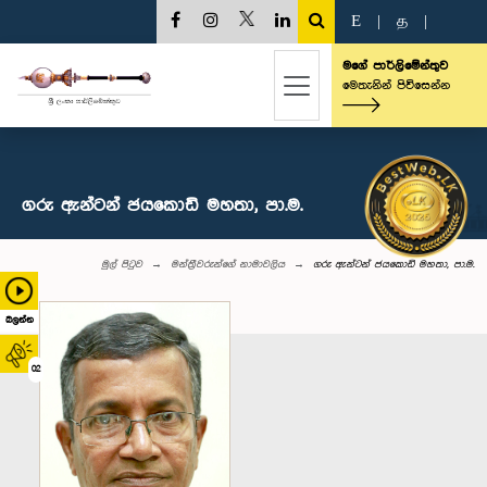
E
|
த
|
මගේ පාර්ලිමේන්තුව
මෙතැනින් පිවිසෙන්න
ගරු ඇන්ටන් ජයකොඩි මහතා, පා.ම.
මුල් පිටුව
මන්ත්‍රීවරුන්‌ගේ නාමාවලිය
ගරු ඇන්ටන් ජයකොඩි මහතා, පා.ම.
බලන්න
02