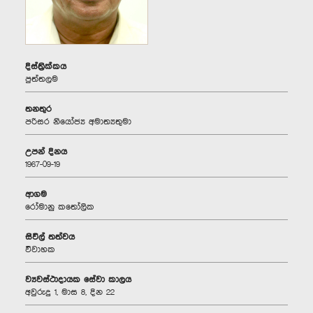
දිස්ත්‍රික්කය
පුත්තලම
තනතුර
පරිසර නියෝජ්‍ය අමාත්‍යතුමා
උපන් දිනය
1967-09-19
ආගම
රෝමානු කතෝලික
සිවිල් තත්වය
විවාහක
ව්‍යවස්ථාදායක සේවා කාලය
අවුරුදු 1, මාස 8, දින 22