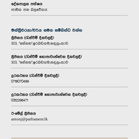
දේශපාලන පක්ෂය
ජාතික ජන බලවේගය
මන්ත්‍රීවරයා/වරිය සමග සම්බන්ධ වන්න
ලිපිනය (රැස්වීම් දිනවලදී)
303, "සේසත",ඉරබඩගම,සඳලංකාව
ලිපිනය (රැස්වීම් නොපැවැත්වෙන දිනවලදී)
303, "සේසත",ඉරබඩගම,සඳලංකාව
දුරකථනය (රැස්වීම් දිනවලදී)
0718070499
දුරකථනය (රැස්වීම් නොපැවැත්වෙන දිනවලදී)
0312298471
ඊ-මේල් ලිපිනය
antonj@parliament.lk