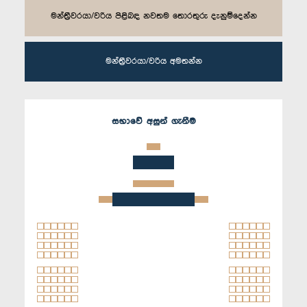
මන්ත්‍රීවරයා/වරිය පිළිබඳ නවතම තොරතුරු දැනුම්දෙන්න
මන්ත්‍රීවරයා/වරිය අමතන්න
සභාවේ අසුන් ගැනීම