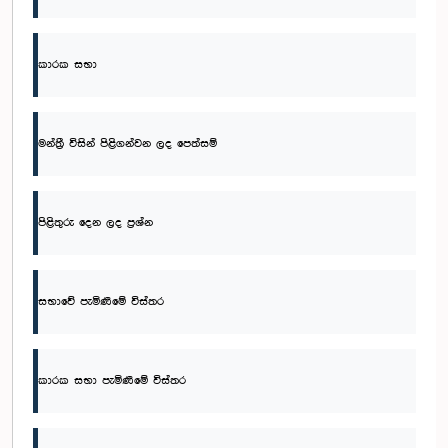
කාරක සභා
මන්ත්‍රී විසින් පිළිගන්වන ලද පෙත්සම්
පිළිතුරු දෙන ලද ප්‍රශ්න
සභාවේ පැමිණීමේ විස්තර
කාරක සභා පැමිණීමේ විස්තර