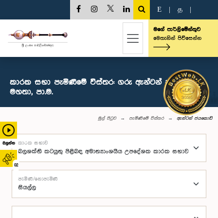
E
|
த
|
මගේ පාර්ලිමේන්තුව
මෙතැනින් පිවිසෙන්න
කාරක සභා පැමිණීමේ විස්තර: ගරු ඇන්ටන් ජයකොඩි
මහතා, පා.ම.
මුල් පිටුව
පැමිණීමේ විස්තර
ඇන්ටන් ජයකොඩි
කාරක සභාව
බලන්න
02
පැමිණි/නොපැමිණි