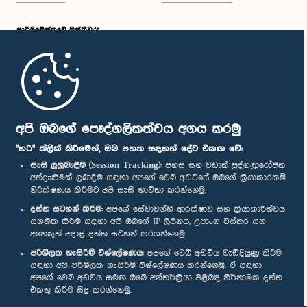
පාර්ලි‌මේන්තුවේ මන්ත්‍රීවරු
මුල් පිටුව
පාර්ලිමේන්තු ජංගම යෙදුම
අපි ඔබගේ පෞද්ගලිකත්වය අගය කරමු
"හරි" ක්ලික් කිරීමෙන්, ඔබ පහත සඳහන් දේට එකඟ වේ:
සැසි ලුහුබැඳීම (Session Tracking):
පහසු සහ වඩාත් පුද්ගලාරෝපිත
අත්දැකීමක් ලබාදීම සඳහා අපගේ වෙබ් අඩවියේ ඔබගේ ක්‍රියාකාරකම්
නිරීක්ෂණය කිරීමට අපි සැසි භාවිතා කරන්නෙමු.
අප හා සම්බන්ධ වී සිටින්න :
දත්ත සටහන් කිරීම:
අපගේ සේවාවන්හි ආරක්ෂාව සහ ක්‍රියාකාරීත්වය
සහතික කිරීම සඳහා අපි ඔබගේ IP ලිපිනය, උපාංග විස්තර සහ
අනෙකුත් අදාළ දත්ත සටහන් කරගන්නෙමු.
සම්මාන
පරිශීලක හැසිරීම් විශ්ලේෂණය:
අපගේ වෙබ් අඩවිය වැඩිදියුණු කිරීම
සඳහා අපි පරිශීලක හැසිරීම විශ්ලේෂණය කරන්නෙමු. ඒ සඳහා
අපගේ වෙබ් අඩවිය සමඟ ඔබේ අන්තර්ක්‍රියා පිළිබඳ නිර්නාමික දත්ත
පෞද්ගලිකත්ව ප්‍රතිපත්තිය
එකතු කිරීම සිදු කරන්නෙමු.