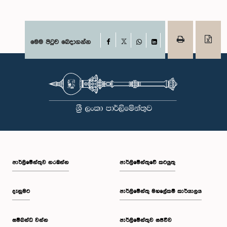
Facebook
මෙම පිටුව බෙදාගන්න
X
WhatsApp
LinkedIn
පාර්ලි‌මේන්තුව නරඹන්න
පාර්ලිමේන්තුවේ කටයුතු
දැනුමට
පාර්ලිමේන්තු මහලේකම් කාර්යාලය
සම්බන්ධ වන්න
පාර්ලිමේන්තුව සජීවීව