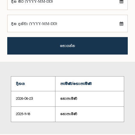
දින සිට (YYYY-MM-DD)
දින දක්වා (YYYY-MM-DD)
සොයන්න
දිනය
පැමිණි/නොපැමිණි
2026-06-23
නොපැමිණි
2025-11-18
නොපැමිණි