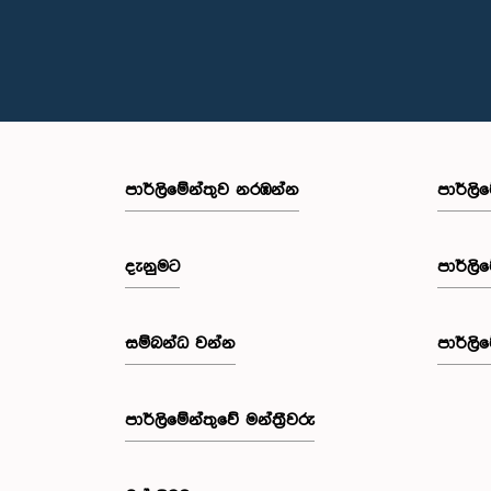
පාර්ලි‌මේන්තුව නරඹන්න
පාර්ලි
දැනුමට
පාර්ලි
සම්බන්ධ වන්න
පාර්ලි
පාර්ලි‌මේන්තුවේ මන්ත්‍රීවරු