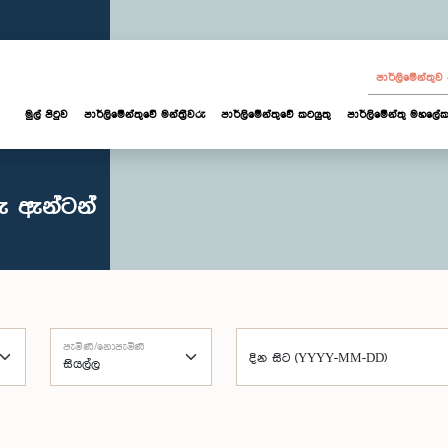
පාර්ලි‌මේන්තු
මුල් පිටුව
පාර්ලි‌මේන්තුවේ මන්ත්‍රීවරු
පාර්ලිමේන්තුවේ කටයුතු
පාර්ලිමේන්තු මහලේක
ු ඇන්ටන්
පැමිණි/නොපැමිණි
දින සිට (YYYY-MM-DD)