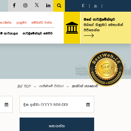
E
|
த
|
මගේ පාර්ලිමේන්තුව
ව නරඹන්න
දැනුමට
සම්බන්ධ වන්න
ඔබගේ ගිණුමට මෙතැනින්
පිවිසෙන්න
ම් කාර්යාලය
පාර්ලිමේන්තුව සජීවීව
මුල් පිටුව
පැමිණීමේ විස්තර
ඇන්ටන් ජයකොඩි
දින දක්වා (YYYY-MM-DD)
සොයන්න