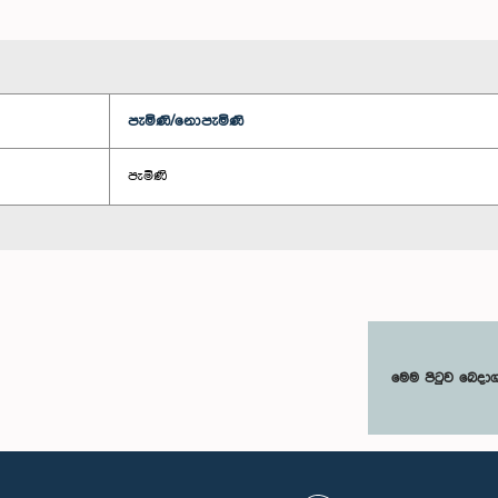
පැමිණි/නොපැමිණි
පැමිණි
මෙම පිටුව බෙදා