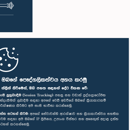
ි ඔබගේ පෞද්ගලිකත්වය අගය කරමු
" ක්ලික් කිරීමෙන්, ඔබ පහත සඳහන් දේට එකඟ වේ:
ැසි ලුහුබැඳීම (Session Tracking):
පහසු සහ වඩාත් පුද්ගලාරෝපිත
ත්දැකීමක් ලබාදීම සඳහා අපගේ වෙබ් අඩවියේ ඔබගේ ක්‍රියාකාරකම්
ිරීක්ෂණය කිරීමට අපි සැසි භාවිතා කරන්නෙමු.
ත්ත සටහන් කිරීම:
අපගේ සේවාවන්හි ආරක්ෂාව සහ ක්‍රියාකාරීත්වය සහතික
ිරීම සඳහා අපි ඔබගේ IP ලිපිනය, උපාංග විස්තර සහ අනෙකුත් අදාළ දත්ත
ටහන් කරගන්නෙමු.