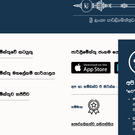
මේන්තුවේ කටයුතු
පාර්ලිමේන්තු ජංගම යෙදුම
මේන්තු මහලේකම් කාර්යාලය
අප
අප හා සම්බන්ධ වී සිටින්න :
"හරි
මේන්තුව සජීවීව
ස
අ
සම්මාන
න
ද
ක
පෞද්ගලිකත්ව ප්‍රතිපත්තිය
ස