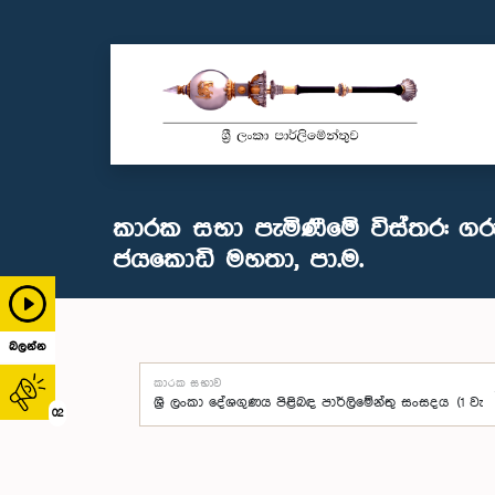
කාරක සභා පැමිණීමේ විස්තර: ගර
ජයකොඩි මහතා, පා.ම.
බලන්න
කාරක සභාව
02