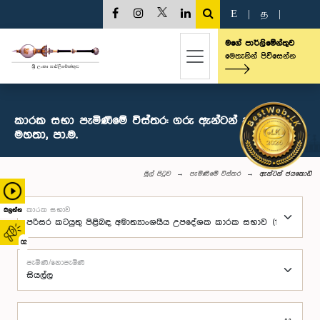
E
|
த
|
මගේ පාර්ලිමේන්තුව
මෙතැනින් පිවිසෙන්න
කාරක සභා පැමිණීමේ විස්තර: ගරු ඇන්ටන් ජයකොඩි
මහතා, පා.ම.
මුල් පිටුව
පැමිණීමේ විස්තර
ඇන්ටන් ජයකොඩි
කාරක සභාව
බලන්න
02
පැමිණි/නොපැමිණි