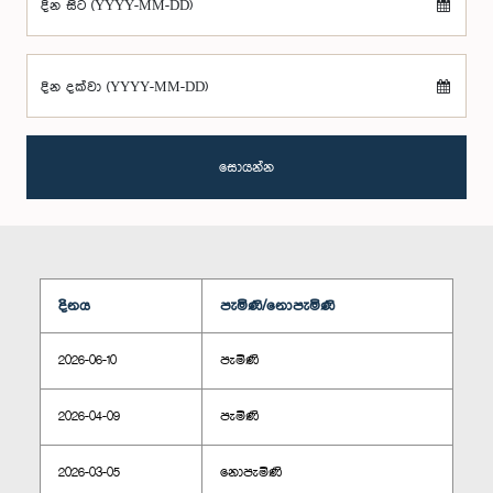
දින සිට (YYYY-MM-DD)
දින දක්වා (YYYY-MM-DD)
සොයන්න
දිනය
පැමිණි/නොපැමිණි
2026-06-10
පැමිණි
2026-04-09
පැමිණි
2026-03-05
නොපැමිණි