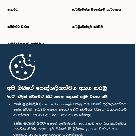
දැනුමට
පාර්ලිමේන්තු මහලේකම් කාර්යාලය
සම්බන්ධ වන්න
පාර්ලිමේන්තුව සජීවීව
පාර්ලි‌මේන්තුවේ මන්ත්‍රීවරු
මුල් පිටුව
පාර්ලිමේන්තු ජංගම යෙදුම
අපි ඔබගේ පෞද්ගලිකත්වය අගය කරමු
"හරි" ක්ලික් කිරීමෙන්, ඔබ පහත සඳහන් දේට එකඟ වේ:
සැසි ලුහුබැඳීම (Session Tracking):
පහසු සහ වඩාත් පුද්ගලාරෝපිත
අත්දැකීමක් ලබාදීම සඳහා අපගේ වෙබ් අඩවියේ ඔබගේ ක්‍රියාකාරකම්
නිරීක්ෂණය කිරීමට අපි සැසි භාවිතා කරන්නෙමු.
අප හා සම්බන්ධ වී සිටින්න :
දත්ත සටහන් කිරීම:
අපගේ සේවාවන්හි ආරක්ෂාව සහ ක්‍රියාකාරීත්වය
සහතික කිරීම සඳහා අපි ඔබගේ IP ලිපිනය, උපාංග විස්තර සහ
අනෙකුත් අදාළ දත්ත සටහන් කරගන්නෙමු.