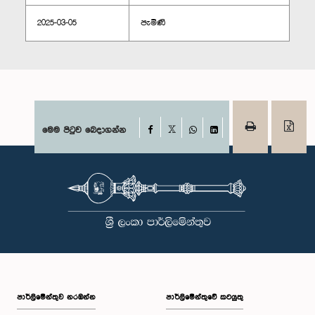
2025-03-05
පැමිණි
Facebook
මෙම පිටුව බෙදාගන්න
X
WhatsApp
LinkedIn
පාර්ලි‌මේන්තුව නරඹන්න
පාර්ලිමේන්තුවේ කටයුතු