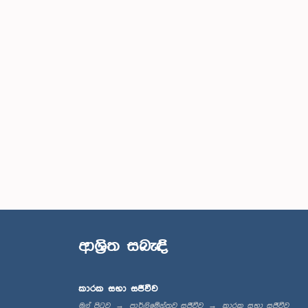
ආශ්‍රිත සබැඳි
කාරක සභා සජීවීව
මුල් පිටුව
පාර්ලිමේන්තුව සජීවීව
කාරක සභා සජීවීව