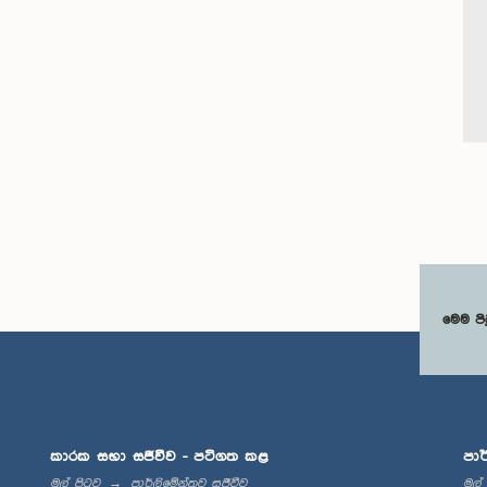
මෙම පි
කාරක සභා සජීවීව - පටිගත කළ
පාර
මුල් පිටුව
පාර්ලිමේන්තුව සජීවීව
මුල්