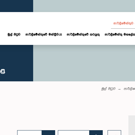
පාර්ලි‌මේන්තු
මුල් පිටුව
පාර්ලි‌මේන්තුවේ මන්ත්‍රීවරු
පාර්ලිමේන්තුවේ කටයුතු
පාර්ලිමේන්තු මහලේක
කළ
මුල් පිටුව
පාර්ලි