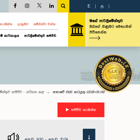
E
|
த
|
මගේ පාර්ලිමේන්තුව
ව නරඹන්න
දැනුමට
සම්බන්ධ වන්න
ඔබගේ ගිණුමට මෙතැනින්
පිවිසෙන්න
ම් කාර්යාලය
පාර්ලිමේන්තුව සජීවීව
මේන්තුව සජීවීව - පටිගත කළ
සභාවේ වැඩ කටයුතු (2026-05-06)
සජීවීව නරඹන්න
පෙ.ව. 9:30 - පෙ.ව. 10:24