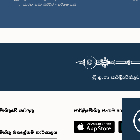
කාරක සභා සජීවීව - පටිගත කළ
මේන්තුවේ කටයුතු
පාර්ලිමේන්තු ජංගම යෙදුම
මේන්තු මහලේකම් කාර්යාලය