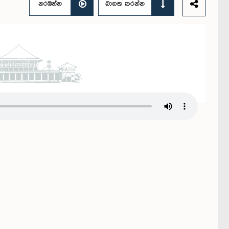
නරඹන්න
බාගත කරන්න