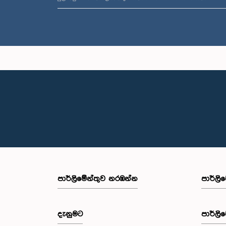
පාර්ලි‌මේන්තුව නරඹන්න
පාර්ලි
දැනුමට
පාර්ලි