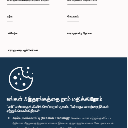
பி.ப. 1:25 - பி.ப. 1:34
கற்க
செயலகம்
பி.ப. 1:34 - பி.ப. 1:44
பங்கேற்க
பாராளுமன்ற நேரலை
பாராளுமன்ற உறுப்பினர்கள்
பி.ப. 1:44 - பி.ப. 1:56
முதற்பக்கம்
பி.ப. 1:56 - பி.ப. 2:04
பாராளுமன்ற கையடக்க செயலி
உங்கள் அந்தரங்கத்தை நாம் மதிக்கிறோம்
"சரி" என்பதைக் கிளிக் செய்வதன் மூலம், பின்வருவனவற்றை நீங்கள்
ஏற்றுக் கொள்கிறீர்கள்:
பி.ப. 2:04 - பி.ப. 2:14
அமர்வு கண்காணிப்பு (Session Tracking):
மென்மையான மற்றும் தனிப்பட்ட
ரீதியான அனுபவத்திற்காக எங்கள் இணையத்தளத்தில் உங்கள் செயற்பாட்டைக்
எம்மை பின்தொடர்க :