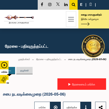
E
|
සි
|
எனது பாராளுமன்றம்
இங்கே உள்நுழைக
நேரலை - பதிவுருத்தப்பட்ட
முதற்பக்கம்
நேரலை - பதிவுருத்தப்பட்ட
சபை நடவடிக்கைமுறை (2026-05-06)
சபை
குழுக்கள்
பார்க்க
02
நேரலையைப் பார்க்க
சபை நடவடிக்கைமுறை (2026-05-06)
பார்க்க
பதிவிறக்க