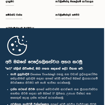
දැනුමට
පාර්ලිමේන්තු මහලේකම් කාර්යාලය
සම්බන්ධ වන්න
පාර්ලිමේන්තුව සජීවීව
ප.ව. 1:34 - ප.ව. 1:44
පාර්ලි‌මේන්තුවේ මන්ත්‍රීවරු
ප.ව. 1:44 - ප.ව. 1:56
මුල් පිටුව
ප.ව. 1:56 - ප.ව. 2:04
පාර්ලිමේන්තු ජංගම යෙදුම
අපි ඔබගේ පෞද්ගලිකත්වය අගය කරමු
"හරි" ක්ලික් කිරීමෙන්, ඔබ පහත සඳහන් දේට එකඟ වේ:
සැසි ලුහුබැඳීම (Session Tracking):
පහසු සහ වඩාත් පුද්ගලාරෝපිත
අත්දැකීමක් ලබාදීම සඳහා අපගේ වෙබ් අඩවියේ ඔබගේ ක්‍රියාකාරකම්
ප.ව. 2:04 - ප.ව. 2:14
නිරීක්ෂණය කිරීමට අපි සැසි භාවිතා කරන්නෙමු.
අප හා සම්බන්ධ වී සිටින්න :
දත්ත සටහන් කිරීම:
අපගේ සේවාවන්හි ආරක්ෂාව සහ ක්‍රියාකාරීත්වය
සහතික කිරීම සඳහා අපි ඔබගේ IP ලිපිනය, උපාංග විස්තර සහ
අනෙකුත් අදාළ දත්ත සටහන් කරගන්නෙමු.
ප.ව. 2:14 - ප.ව. 2:22
සම්මාන
පරිශීලක හැසිරීම් විශ්ලේෂණය:
අපගේ වෙබ් අඩවිය වැඩිදියුණු කිරීම