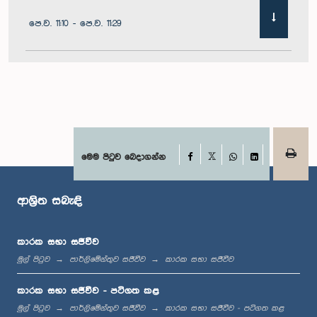
පෙ.ව. 11:10 - පෙ.ව. 11:29
පෙ.ව. 11:29 - පෙ.ව. 11:41
පෙ.ව. 11:41 - පෙ.ව. 11:51
Facebook
මෙම පිටුව බෙදාගන්න
X
WhatsApp
LinkedIn
ආශ්‍රිත සබැඳි
පෙ.ව. 11:51 - ප.ව. 12:11
කාරක සභා සජීවීව
මුල් පිටුව
පාර්ලිමේන්තුව සජීවීව
කාරක සභා සජීවීව
ප.ව. 12:11 - ප.ව. 12:24
කාරක සභා සජීවීව - පටිගත කළ
මුල් පිටුව
පාර්ලිමේන්තුව සජීවීව
කාරක සභා සජීවීව - පටිගත කළ