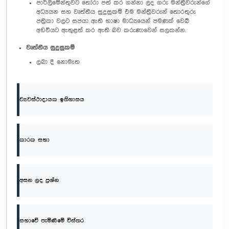
පාර්ලිමේන්තුවට තෝරා පත් කර ගන්නා ලද ගරු මන්ත්‍රීවරුන්ගේ
අධ්‍යයන සහ වෘත්තීය සුදුසුකම් එම මන්ත්‍රීවරුන් තොරතුරු
පත්‍රිකා වලට සපයා ඇති භාෂා මාධ්‍යයෙන් පමණක් වෙබ්
අඩවියට ඇතුළත් කර ඇති බව කරුණාවෙන් සලකන්න.
වෘත්තීය සුදුසුකම්
ලබා දී නොමැත
ව්‍යවස්ථාදායක ඉතිහාසය
කාරක සභා
අසන ලද ප්‍රශ්න
සභාවේ පැමිණීමේ විස්තර