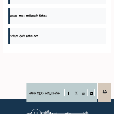
කාරක සභා පැමිණීමේ විස්තර
ඡන්දය දීමේ ඉතිහාසය
Facebook
මෙම පිටුව බෙදාගන්න
X
WhatsApp
LinkedIn