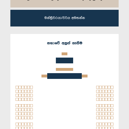
මන්ත්‍රීවරයා/වරිය අමතන්න
සභාවේ අසුන් ගැනීම