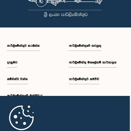
පාර්ලි‌මේන්තුව නරඹන්න
පාර්ලිමේන්තුවේ කටයුතු
දැනුමට
පාර්ලිමේන්තු මහලේකම් කාර්යාලය
සම්බන්ධ වන්න
පාර්ලිමේන්තුව සජීවීව
පාර්ලි‌මේන්තුවේ මන්ත්‍රීවරු
මුල් පිටුව