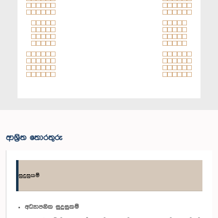
ආශ්‍රිත තොරතුරු
සුදුසුකම්
අධ්‍යාපනික සුදුසුකම්