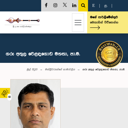
E
|
த
|
මගේ පාර්ලිමේන්තුව
මෙතැනින් පිවිසෙන්න
ගරු අතුල වෙළඳගොඩ මහතා, පා.ම.
මුල් පිටුව
මන්ත්‍රීවරුන්‌ගේ නාමාවලිය
ගරු අතුල වෙළඳගොඩ මහතා, පා.ම.
02