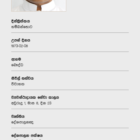
දිස්ත්‍රික්කය
හම්බන්තොට
උපන් දිනය
1973-02-08
ආගම
බෞද්ධ
සිවිල් තත්වය
විවාහක
ව්‍යවස්ථාදායක සේවා කාලය
අවුරුදු 1, මාස 8, දින 23
වෘත්තිය
දේශපාලනඥ
දේශපාලන පක්ෂය