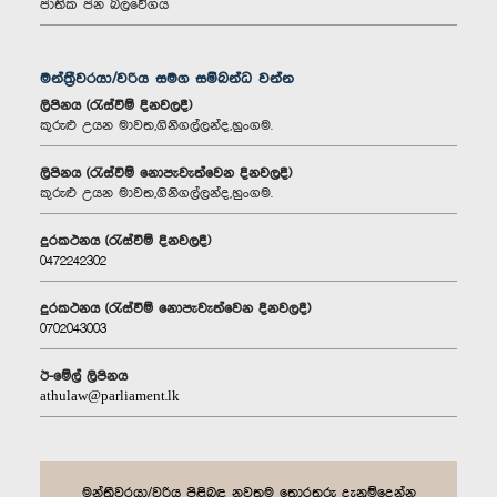
ජාතික ජන බලවේගය
මන්ත්‍රීවරයා/වරිය සමග සම්බන්ධ වන්න
ලිපිනය (රැස්වීම් දිනවලදී)
කුරුළු උයන මාවත,ගිනිගල්ලන්ද,හුංගම.
ලිපිනය (රැස්වීම් නොපැවැත්වෙන දිනවලදී)
කුරුළු උයන මාවත,ගිනිගල්ලන්ද,හුංගම.
දුරකථනය (රැස්වීම් දිනවලදී)
0472242302
දුරකථනය (රැස්වීම් නොපැවැත්වෙන දිනවලදී)
0702043003
ඊ-මේල් ලිපිනය
athulaw@parliament.lk
මන්ත්‍රීවරයා/වරිය පිළිබඳ නවතම තොරතුරු දැනුම්දෙන්න