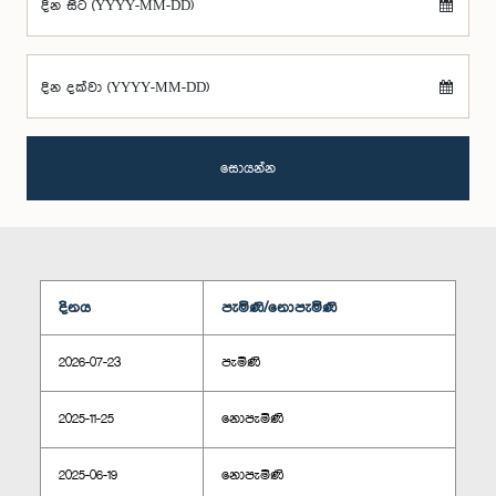
දින සිට (YYYY-MM-DD)
දින දක්වා (YYYY-MM-DD)
සොයන්න
දිනය
පැමිණි/නොපැමිණි
2026-07-23
පැමිණි
2025-11-25
නොපැමිණි
2025-06-19
නොපැමිණි