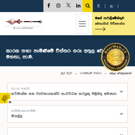
E
|
த
|
මගේ පාර්ලිමේන්තුව
මෙතැනින් පිවිසෙන්න
කාරක සභා පැමිණීමේ විස්තර: ගරු අතුල වෙළඳගොඩ
මහතා, පා.ම.
මුල් පිටුව
පැමිණීමේ විස්තර
අතුල වෙළඳගොඩ
කාරක සභාව
02
පැමිණි/නොපැමිණි