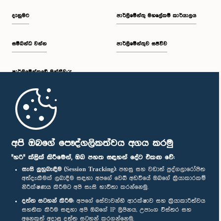
දැනුමට
පාර්ලිමේන්තු මහලේකම් කාර්යාලය
සම්බන්ධ වන්න
පාර්ලිමේන්තුව සජීවීව
පාර්ලි‌මේන්තුවේ මන්ත්‍රීවරු
මුල් පිටුව
පාර්ලිමේන්තු ජංගම යෙදුම
අපි ඔබගේ පෞද්ගලිකත්වය අගය කරමු
"හරි" ක්ලික් කිරීමෙන්, ඔබ පහත සඳහන් දේට එකඟ වේ:
සැසි ලුහුබැඳීම (Session Tracking):
පහසු සහ වඩාත් පුද්ගලාරෝපිත
අත්දැකීමක් ලබාදීම සඳහා අපගේ වෙබ් අඩවියේ ඔබගේ ක්‍රියාකාරකම්
නිරීක්ෂණය කිරීමට අපි සැසි භාවිතා කරන්නෙමු.
අප හා සම්බන්ධ වී සිටින්න :
දත්ත සටහන් කිරීම:
අපගේ සේවාවන්හි ආරක්ෂාව සහ ක්‍රියාකාරීත්වය
සහතික කිරීම සඳහා අපි ඔබගේ IP ලිපිනය, උපාංග විස්තර සහ
අනෙකුත් අදාළ දත්ත සටහන් කරගන්නෙමු.