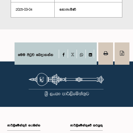
2025-03-04
නොපැමිණි
Facebook
මෙම පිටුව බෙදාගන්න
X
WhatsApp
LinkedIn
පාර්ලි‌මේන්තුව නරඹන්න
පාර්ලිමේන්තුවේ කටයුතු