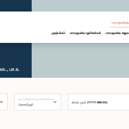
பாராளுமன்றத்
முதற்பக்கம்
பாராளுமன்ற உறுப்பினர்கள்
பாராளுமன்ற அலுவ
ட, பா.உ.
சமூகமளித்தார்/சமூகமளிக்கவில்லை
திகதி முதல் (YYYY-MM-DD)