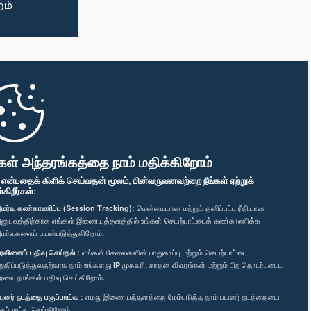
கள் அந்தரங்கத்தை நாம் மதிக்கிறோம்
" என்பதைக் கிளிக் செய்வதன் மூலம், பின்வருவனவற்றை நீங்கள் ஏற்றுக்
ிறீர்கள்:
மர்வு கண்காணிப்பு (Session Tracking):
மென்மையான மற்றும் தனிப்பட்ட ரீதியான
னுபவத்திற்காக எங்கள் இணையத்தளத்தில் உங்கள் செயற்பாட்டைக் கண்காணிக்க
மர்வுகளைப் பயன்படுத்துகிறோம்.
ரவினைப் பதிவு செய்தல் :
எங்கள் சேவைகளின் பாதுகாப்பு மற்றும் செயற்பாட்டை
றுதிப்படுத்துவதற்காக நாம் உங்களது IP முகவரி, சாதன விவரங்கள் மற்றும் பிற தொடர்புடைய
ரவை நாங்கள் பதிவு செய்கிறோம்.
யனர் நடத்தை பகுப்பாய்வு :
எமது இணையத்தளத்தை மேம்படுத்த நாம் பயனர் நடத்தையை
குப்பாய்வு செய்கிறோம்.