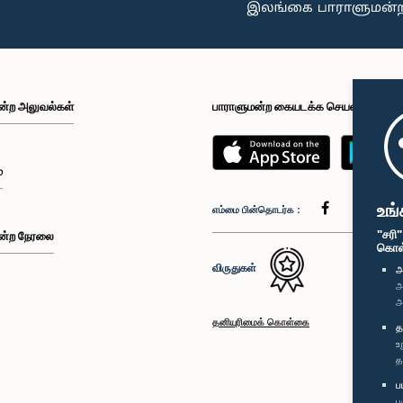
ன்ற அலுவல்கள்
பாராளுமன்ற கையடக்க செயலி
்
உங்
எம்மை பின்தொடர்க :
"சரி
ன்ற நேரலை
கொள்க
விருதுகள்
அ
அ
அ
தனியுரிமைக் கொள்கை
த
உ
த
ப
ப