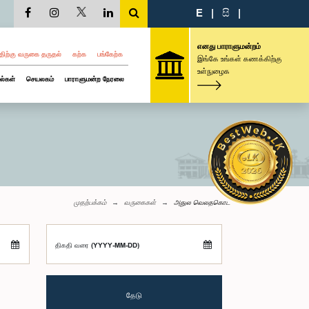
E
|
සි
|
எனது பாராளுமன்றம்
திற்கு வருகை தருதல்
கற்க
பங்கேற்க
இங்கே உங்கள் கணக்கிற்கு
உள்நுழைக
ல்கள்
செயலகம்
பாராளுமன்ற நேரலை
முதற்பக்கம்
வருகைகள்
அதுல வெலதகொட
திகதி வரை (YYYY-MM-DD)
தேடு