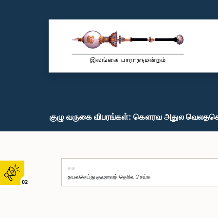
குழு வருகை விபரங்கள்: கௌரவ அதுல வெலதகொ
குழு
02