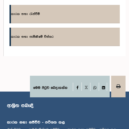
කාරක සභා රැස්වීම්
කාරක සභා පැමිණීමේ විස්තර
ගරු සංජීව රණසිංහ මහතා, පා.ම.
සාමාජික
Facebook
මෙම පිටුව බෙදාගන්න
X
WhatsApp
LinkedIn
ආශ්‍රිත සබැඳි
කාරක සභා සජීවීව - පටිගත කළ