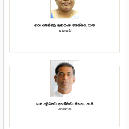
ගරු සමන්මලී ගුණසිංහ මහත්මිය, පා.ම.
සභාපති
ගරු අබූබකර් අතම්බාවා මහතා, පා.ම.
සාමාජික