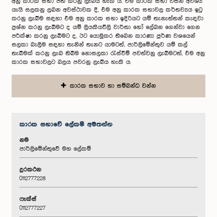
අනු කාරක සභා පත් කරනු ලැබිය හැකි ය. එම කාරක සභා විසින් අවශ්‍ය
යැයි සලකනු ලබන අවස්ථාවක දී, එම අනු කාරක සභාවල කර්තව්‍යය ඉටු
කරනු ලැබීම සඳහා එම අනු කාරක සභා ඉදිරියට යම් තැනැත්තන් කැඳවා
ප්‍රශ්න කරනු ලැබීමට ද යම් ලියකියවිලි වාර්තා හෝ ලේඛන ගෙන්වා ගෙන
පරීක්ෂා කරනු ලැබීමට ද, ඊට යොමුකර තිබෙන කාරණා පූර්ණ වශයෙන්
සලකා බැලීම සඳහා තැනින් තැනට යාමටත්, පාර්ලිමේන්තුව යම් කල්
තැබීමක් කරනු ලැබ තිබීම නොසලකා රැස්වීම් පවත්වනු ලැබීමටත්, එම අනු
කාරක සභාවලට බලය පවරනු ලැබිය හැකි ය.
කාරක සභාව හා සම්බන්ධ වන්න
කාරක සභා‌වේ ලේකම් අමතන්න
නම
පාර්ලිමේන්තුවේ මහ ලේකම්
දුරකථන
0112777228
ෆැක්ස්
0112777227