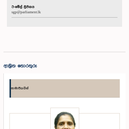
ඊ-මේල් ලිපිනය
sgp@parliament.lk
ආශ්‍රිත තොරතුරු
සාමාජිකයින්