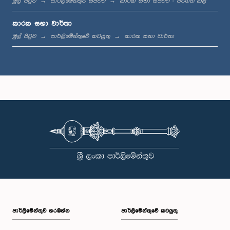
මුල් පිටුව
පාර්ලිමේන්තුව සජීවීව
කාරක සභා සජීවීව - පටිගත කළ
ගරු ආර්.එම්. සමන්ත රණසිංහ මහතා, පා.ම.
සාමාජික
කාරක සභා වාර්තා
මුල් පිටුව
පාර්ලිමේන්තුවේ කටයුතු
කාරක සභා වාර්තා
ගරු පද්මසිරි බණ්ඩාර මහතා, පා.ම.
සාමාජික
පාර්ලි‌මේන්තුව නරඹන්න
පාර්ලිමේන්තුවේ කටයුතු