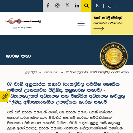
E
|
த
|
මගේ පාර්ලිමේන්තුව
මෙතැනින් පිවිසෙන්න
කාරක සභා
මුල් පිටුව
කාරක සභා
07 වැනි අනුකාරක සභාව (පාසල්වල පවතින භෞත...
07 වැනි අනුකාරක සභාව (පාසල්වල පවතින භෞතික
සම්පත් ඌනතාවය පිළිබඳ අනුකාරක සභාව) -
අධ්‍යාපන,උසස් අධ්‍යාපන සහ වෘත්තීය අධ්‍යාපන කටයුතු
02
පිළිබඳ අමාත්‍යාංශයීය උපදේශක කාරක සභාව
එක් එක් කාරක සභාවක් විසින්, එම කාරක සභාව විසින් නිශ්චිතව
සඳහන් කරනු ලබන කාල සීමාවක් තුළ යම් කාරණා සම්බන්ධයෙන්
විභාගකර එම කාරක සභාවට වාර්තා කිරීම සඳහා සුදුසු යැයි සලකනු
ලබන අවස්ථාවකදී, කාරක සභාවේ සාමාජික මන්ත්‍රීවරයන්ගෙන් සමන්විත