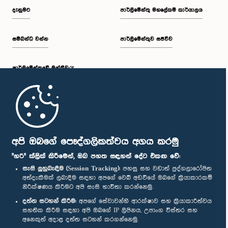
දැනුමට
පාර්ලිමේන්තු මහලේකම් කාර්යාලය
සම්බන්ධ වන්න
පාර්ලිමේන්තුව සජීවීව
පාර්ලි‌මේන්තුවේ මන්ත්‍රීවරු
ගරු එම්.එස්. අබ්දුල් වාහිද් මහතා, පා.ම.
සාමාජික
මුල් පිටුව
පාර්ලිමේන්තු ජංගම යෙදුම
අපි ඔබගේ පෞද්ගලිකත්වය අගය කරමු
"හරි" ක්ලික් කිරීමෙන්, ඔබ පහත සඳහන් දේට එකඟ වේ:
සැසි ලුහුබැඳීම (Session Tracking):
පහසු සහ වඩාත් පුද්ගලාරෝපිත
අත්දැකීමක් ලබාදීම සඳහා අපගේ වෙබ් අඩවියේ ඔබගේ ක්‍රියාකාරකම්
නිරීක්ෂණය කිරීමට අපි සැසි භාවිතා කරන්නෙමු.
අප හා සම්බන්ධ වී සිටින්න :
දත්ත සටහන් කිරීම:
අපගේ සේවාවන්හි ආරක්ෂාව සහ ක්‍රියාකාරීත්වය
සහතික කිරීම සඳහා අපි ඔබගේ IP ලිපිනය, උපාංග විස්තර සහ
අනෙකුත් අදාළ දත්ත සටහන් කරගන්නෙමු.