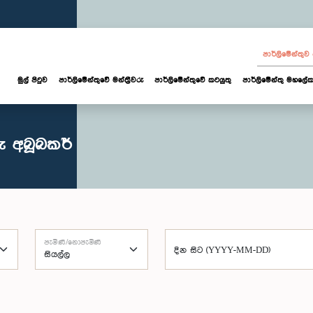
පාර්ලි‌මේන්තු
මුල් පිටුව
පාර්ලි‌මේන්තුවේ මන්ත්‍රීවරු
පාර්ලිමේන්තුවේ කටයුතු
පාර්ලිමේන්තු මහලේක
ු අබූබකර්
පැමිණි/නොපැමිණි
දින සිට (YYYY-MM-DD)