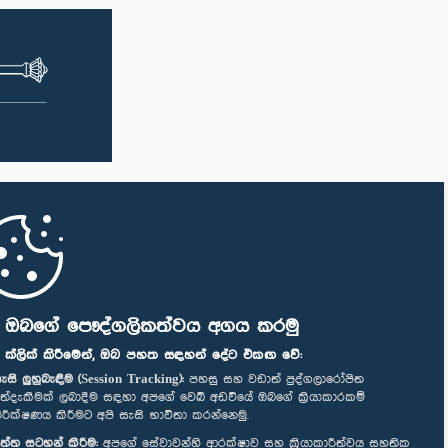
ි ඔබගේ පෞද්ගලිකත්වය අගය කරමු
" ක්ලික් කිරීමෙන්, ඔබ පහත සඳහන් දේට එකඟ වේ:
ැසි ලුහුබැඳීම (Session Tracking):
පහසු සහ වඩාත් පුද්ගලාරෝපිත
ත්දැකීමක් ලබාදීම සඳහා අපගේ වෙබ් අඩවියේ ඔබගේ ක්‍රියාකාරකම්
ිරීක්ෂණය කිරීමට අපි සැසි භාවිතා කරන්නෙමු.
ත්ත සටහන් කිරීම:
අපගේ සේවාවන්හි ආරක්ෂාව සහ ක්‍රියාකාරීත්වය සහතික