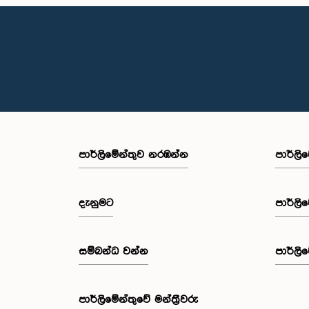
පාර්ලි‌මේන්තුව නරඹන්න
පාර්ලි
දැනුමට
පාර්ලි
සම්බන්ධ වන්න
පාර්ලි
පාර්ලි‌මේන්තුවේ මන්ත්‍රීවරු