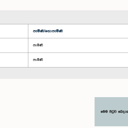
පැමිණි/නොපැමිණි
පැමිණි
පැමිණි
මෙම පිටුව බෙදා