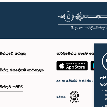
මේන්තුවේ කටයුතු
පාර්ලිමේන්තු ජංගම යෙදුම
මේන්තු මහලේකම් කාර්යාලය
අප
අප හා සම්බන්ධ වී සිටින්න :
"හරි
මේන්තුව සජීවීව
ස
අ
සම්මාන
න
ද