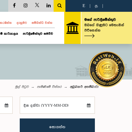
E
|
த
|
මගේ පාර්ලිමේන්තුව
ව නරඹන්න
දැනුමට
සම්බන්ධ වන්න
ඔබගේ ගිණුමට මෙතැනින්
පිවිසෙන්න
ම් කාර්යාලය
පාර්ලිමේන්තුව සජීවීව
මුල් පිටුව
පැමිණීමේ විස්තර
අබූබකර් අතම්බාවා
දින දක්වා (YYYY-MM-DD)
සොයන්න