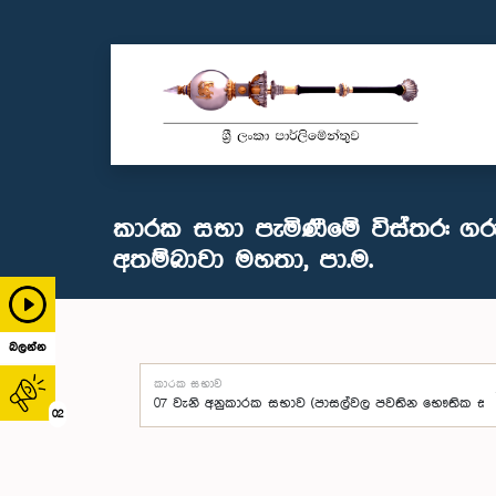
කාරක සභා පැමිණීමේ විස්තර: ගර
අතම්බාවා මහතා, පා.ම.
බලන්න
කාරක සභාව
02