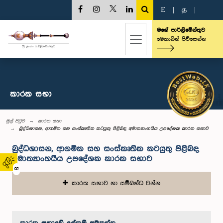
E
|
த
|
මගේ පාර්ලිමේන්තුව
මෙතැනින් පිවිසෙන්න
කාරක සභා
මුල් පිටුව
කාරක සභා
බුද්ධශාසන, ආගමික සහ සංස්කෘතික කටයුතු පිළිබඳ අමාත්‍යාංහයීය උපදේශක කාරක සභාව
බුද්ධශාසන, ආගමික සහ සංස්කෘතික කටයුතු පිළිබඳ
අමාත්‍යාංහයීය උපදේශක කාරක සභාව
02
කාරක සභාව හා සම්බන්ධ වන්න