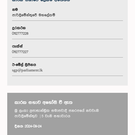
කාරක සභා‌වේ ලේකම් අමතන්න
නම
පාර්ලිමේන්තුවේ මහලේකම්
දුරකථන
0112777228
ෆැක්ස්
0112777227
ඊ-මේල් ලිපිනය
sgp@parliament.lk
කාරක සභාව අහෝසි වී ඇත
ශ්‍රී ලංකා ප්‍රජාතාන්ත්‍රික සමාජවාදී ජනරජයේ නවවැනි
පාර්ලිමේන්තුව | 5 වැනි සභාවාරය
දිනය: 2024-09-24