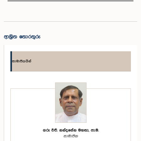
ආශ්‍රිත තොරතුරු
සාමාජිකයින්
ගරු එච්. නන්දසේන මහතා, පා.ම.
සාමාජික