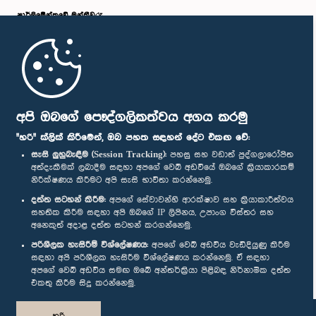
පාර්ලි‌මේන්තුවේ මන්ත්‍රීවරු
මුල් පිටුව
පාර්ලිමේන්තු ජංගම යෙදුම
අපි ඔබගේ පෞද්ගලිකත්වය අගය කරමු
"හරි" ක්ලික් කිරීමෙන්, ඔබ පහත සඳහන් දේට එකඟ වේ:
සැසි ලුහුබැඳීම (Session Tracking):
පහසු සහ වඩාත් පුද්ගලාරෝපිත
අත්දැකීමක් ලබාදීම සඳහා අපගේ වෙබ් අඩවියේ ඔබගේ ක්‍රියාකාරකම්
නිරීක්ෂණය කිරීමට අපි සැසි භාවිතා කරන්නෙමු.
ගරු වීරසේන ගමගේ මහතා, පා.ම.
අප හා සම්බන්ධ වී සිටින්න :
සාමාජික
දත්ත සටහන් කිරීම:
අපගේ සේවාවන්හි ආරක්ෂාව සහ ක්‍රියාකාරීත්වය
සහතික කිරීම සඳහා අපි ඔබගේ IP ලිපිනය, උපාංග විස්තර සහ
අනෙකුත් අදාළ දත්ත සටහන් කරගන්නෙමු.
සම්මාන
පරිශීලක හැසිරීම් විශ්ලේෂණය:
අපගේ වෙබ් අඩවිය වැඩිදියුණු කිරීම
සඳහා අපි පරිශීලක හැසිරීම විශ්ලේෂණය කරන්නෙමු. ඒ සඳහා
අපගේ වෙබ් අඩවිය සමඟ ඔබේ අන්තර්ක්‍රියා පිළිබඳ නිර්නාමික දත්ත
පෞද්ගලිකත්ව ප්‍රතිපත්තිය
එකතු කිරීම සිදු කරන්නෙමු.
© ශ්‍රී ලංකා පාර්ලි‌මේන්තුව.