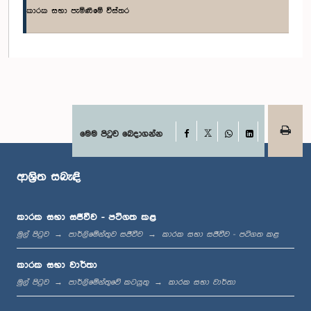
කාරක සභා පැමිණීමේ විස්තර
ගරු ගුණතිලක රාජපක්ෂ මහතා, පා.ම.
සාමාජික
Facebook
මෙම පිටුව බෙදාගන්න
X
WhatsApp
LinkedIn
ආශ්‍රිත සබැඳි
කාරක සභා සජීවීව - පටිගත කළ
ගරු සමන්ප්‍රිය හේරත් මහතා, පා.ම.
මුල් පිටුව
පාර්ලිමේන්තුව සජීවීව
කාරක සභා සජීවීව - පටිගත කළ
සාමාජික
කාරක සභා වාර්තා
මුල් පිටුව
පාර්ලිමේන්තුවේ කටයුතු
කාරක සභා වාර්තා