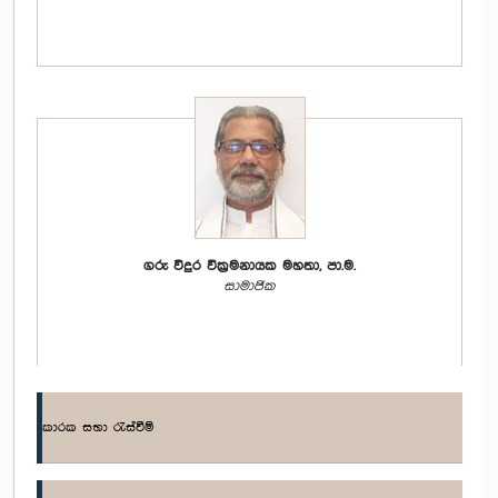
ගරු විදුර වික්‍රමනායක මහතා, පා.ම.
සාමාජික
කාරක සභා රැස්වීම්