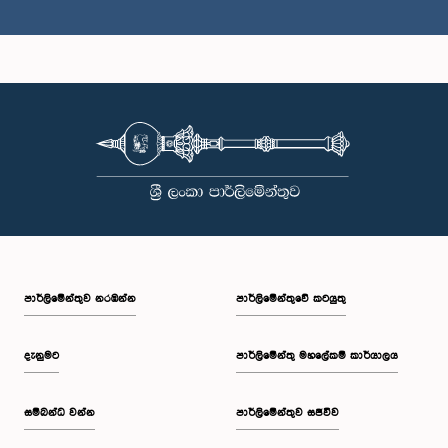
ගරු තිස්ස අත්තනායක මහතා, පා.ම.
සාමාජික
පාර්ලි‌මේන්තුව නරඹන්න
පාර්ලිමේන්තුවේ කටයුතු
දැනුමට
පාර්ලිමේන්තු මහලේකම් කාර්යාලය
සම්බන්ධ වන්න
පාර්ලිමේන්තුව සජීවීව
ගරු කේ. සුජිත් සංජය පෙරේරා මහතා, පා.ම.
සාමාජික