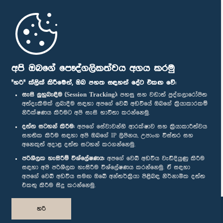
මුල් පිටුව
පාර්ලිමේන්තු ජංගම යෙදුම
අපි ඔබගේ පෞද්ගලිකත්වය අගය කරමු
"හරි" ක්ලික් කිරීමෙන්, ඔබ පහත සඳහන් දේට එකඟ වේ:
සැසි ලුහුබැඳීම (Session Tracking):
පහසු සහ වඩාත් පුද්ගලාරෝපිත
අත්දැකීමක් ලබාදීම සඳහා අපගේ වෙබ් අඩවියේ ඔබගේ ක්‍රියාකාරකම්
නිරීක්ෂණය කිරීමට අපි සැසි භාවිතා කරන්නෙමු.
අප හා සම්බන්ධ වී සිටින්න :
දත්ත සටහන් කිරීම:
අපගේ සේවාවන්හි ආරක්ෂාව සහ ක්‍රියාකාරීත්වය
සහතික කිරීම සඳහා අපි ඔබගේ IP ලිපිනය, උපාංග විස්තර සහ
අනෙකුත් අදාළ දත්ත සටහන් කරගන්නෙමු.
සම්මාන
පරිශීලක හැසිරීම් විශ්ලේෂණය:
අපගේ වෙබ් අඩවිය වැඩිදියුණු කිරීම
සඳහා අපි පරිශීලක හැසිරීම විශ්ලේෂණය කරන්නෙමු. ඒ සඳහා
අපගේ වෙබ් අඩවිය සමඟ ඔබේ අන්තර්ක්‍රියා පිළිබඳ නිර්නාමික දත්ත
පෞද්ගලිකත්ව ප්‍රතිපත්තිය
එකතු කිරීම සිදු කරන්නෙමු.
© ශ්‍රී ලංකා පාර්ලි‌මේන්තුව.
හරි
සියලු හිමිකම් ඇවිරිණි.
නිර්මාණය සහ සංවර්ධනය
TekGeeks