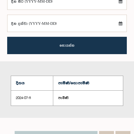
දින සිට (YYYY-MM-DD)
දින දක්වා (YYYY-MM-DD)
සොයන්න
දිනය
පැමිණි/නොපැමිණි
2024-07-11
පැමිණි