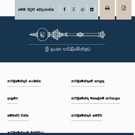
Facebook
මෙම පිටුව බෙදාගන්න
X
WhatsApp
LinkedIn
පාර්ලි‌මේන්තුව නරඹන්න
පාර්ලිමේන්තුවේ කටයුතු
දැනුමට
පාර්ලිමේන්තු මහලේකම් කාර්යාලය
සම්බන්ධ වන්න
පාර්ලිමේන්තුව සජීවීව
පාර්ලි‌මේන්තුවේ මන්ත්‍රීවරු