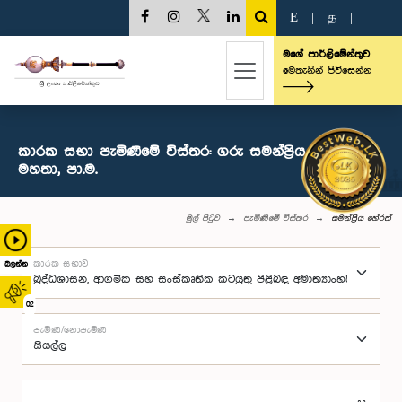
E
|
த
|
මගේ පාර්ලිමේන්තුව
මෙතැනින් පිවිසෙන්න
කාරක සභා පැමිණීමේ විස්තර: ගරු සමන්ප්‍රිය හේරත්
මහතා, පා.ම.
මුල් පිටුව
පැමිණීමේ විස්තර
සමන්ප්‍රිය හේරත්
කාරක සභාව
බලන්න
02
පැමිණි/නොපැමිණි