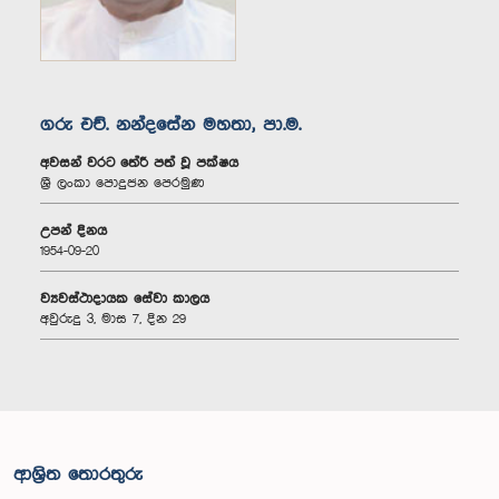
ගරු එච්. නන්දසේන මහතා, පා.ම.
අවසන් වරට තේරී පත් වූ පක්ෂය
ශ්‍රී ලංකා පොදුජන පෙරමුණ
උපන් දිනය
1954-09-20
ව්‍යවස්ථාදායක සේවා කාලය
අවුරුදු 3, මාස 7, දින 29
ආශ්‍රිත තොරතුරු