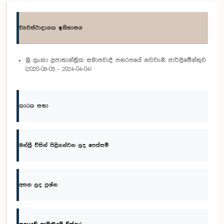
ව්‍යවස්ථාදායක ඉතිහාසය
ශ්‍රී ලංකා ප්‍රජාතාන්ත්‍රික සමාජවාදී ජනරජයේ නවවැනි පාර්ලිමේන්තුව
(2020-08-05 - 2024-04-04)
කාරක සභා
මන්ත්‍රී විසින් පිළිගන්වන ලද පෙත්සම්
අසන ලද ප්‍රශ්න