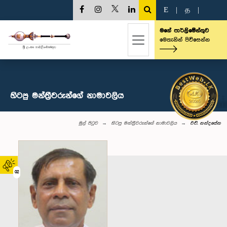
E
|
த
|
මගේ පාර්ලිමේන්තුව
මෙතැනින් පිවිසෙන්න
හිටපු මන්ත්‍රීවරුන්ගේ නාමාවලිය
මුල් පිටුව
හිටපු මන්ත්‍රීවරුන්ගේ නාමාවලිය
එච්. නන්දසේන
02