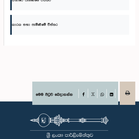
සභාවේ පැමිණීමේ විස්තර
කාරක සභා පැමිණීමේ විස්තර
Facebook
මෙම පිටුව බෙදාගන්න
X
WhatsApp
LinkedIn