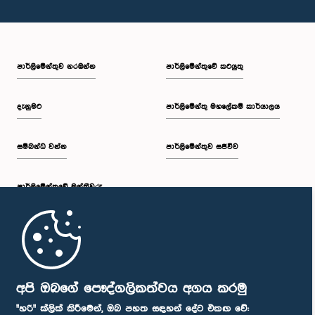
පාර්ලි‌මේන්තුව නරඹන්න
පාර්ලිමේන්තුවේ කටයුතු
දැනුමට
පාර්ලිමේන්තු මහලේකම් කාර්යාලය
සම්බන්ධ වන්න
පාර්ලිමේන්තුව සජීවීව
පාර්ලි‌මේන්තුවේ මන්ත්‍රීවරු
මුල් පිටුව
පාර්ලිමේන්තු ජංගම යෙදුම
අපි ඔබගේ පෞද්ගලිකත්වය අගය කරමු
"හරි" ක්ලික් කිරීමෙන්, ඔබ පහත සඳහන් දේට එකඟ වේ: