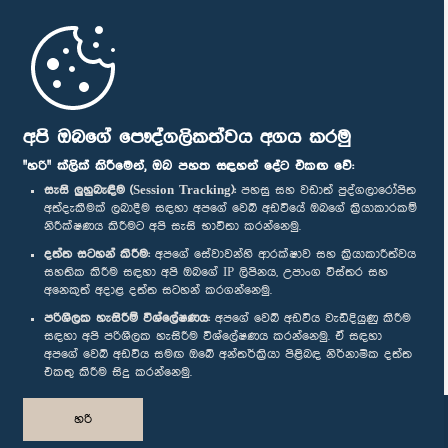
මුල් පිටුව
පාර්ලිමේන්තු ජංගම යෙදුම
අපි ඔබගේ පෞද්ගලිකත්වය අගය කරමු
"හරි" ක්ලික් කිරීමෙන්, ඔබ පහත සඳහන් දේට එකඟ වේ:
සැසි ලුහුබැඳීම (Session Tracking):
පහසු සහ වඩාත් පුද්ගලාරෝපිත
අත්දැකීමක් ලබාදීම සඳහා අපගේ වෙබ් අඩවියේ ඔබගේ ක්‍රියාකාරකම්
නිරීක්ෂණය කිරීමට අපි සැසි භාවිතා කරන්නෙමු.
අප හා සම්බන්ධ වී සිටින්න :
දත්ත සටහන් කිරීම:
අපගේ සේවාවන්හි ආරක්ෂාව සහ ක්‍රියාකාරීත්වය
සහතික කිරීම සඳහා අපි ඔබගේ IP ලිපිනය, උපාංග විස්තර සහ
අනෙකුත් අදාළ දත්ත සටහන් කරගන්නෙමු.
සම්මාන
පරිශීලක හැසිරීම් විශ්ලේෂණය:
අපගේ වෙබ් අඩවිය වැඩිදියුණු කිරීම
සඳහා අපි පරිශීලක හැසිරීම විශ්ලේෂණය කරන්නෙමු. ඒ සඳහා
අපගේ වෙබ් අඩවිය සමඟ ඔබේ අන්තර්ක්‍රියා පිළිබඳ නිර්නාමික දත්ත
පෞද්ගලිකත්ව ප්‍රතිපත්තිය
එකතු කිරීම සිදු කරන්නෙමු.
© ශ්‍රී ලංකා පාර්ලි‌මේන්තුව.
හරි
සියලු හිමිකම් ඇවිරිණි.
නිර්මාණය සහ සංවර්ධනය
TekGeeks