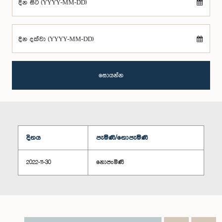
දින සිට (YYYY-MM-DD)
දින දක්වා (YYYY-MM-DD)
සොයන්න
දිනය
පැමිණි/නොපැමිණි
2022-11-30
නොපැමිණි