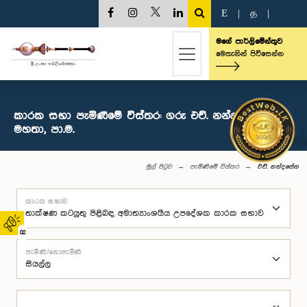
E
|
த
|
මගේ පාර්ලිමේන්තුව
මෙතැනින් පිවිසෙන්න
කාරක සභා පැමිණීමේ විස්තර: ගරු එච්. නන්දසේන
මහතා, පා.ම.
මුල් පිටුව
පැමිණීමේ විස්තර
එච්. නන්දසේන
කාරක සභාව
02
පැමිණි/නොපැමිණි