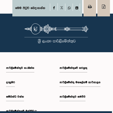
Facebook
මෙම පිටුව බෙදාගන්න
X
WhatsApp
LinkedIn
පාර්ලි‌මේන්තුව නරඹන්න
පාර්ලිමේන්තුවේ කටයුතු
දැනුමට
පාර්ලිමේන්තු මහලේකම් කාර්යාලය
සම්බන්ධ වන්න
පාර්ලිමේන්තුව සජීවීව
පාර්ලි‌මේන්තුවේ මන්ත්‍රීවරු