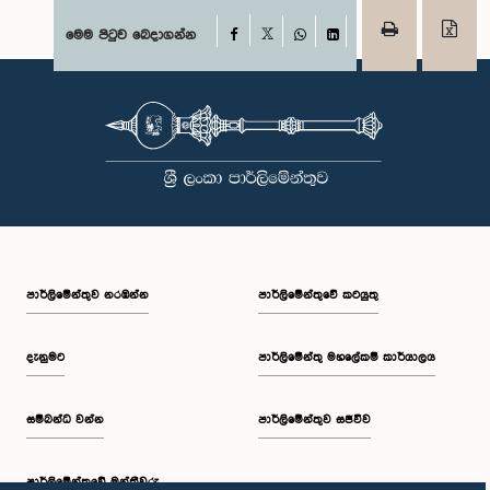
Facebook
මෙම පිටුව බෙදාගන්න
X
WhatsApp
LinkedIn
පාර්ලි‌මේන්තුව නරඹන්න
පාර්ලිමේන්තුවේ කටයුතු
දැනුමට
පාර්ලිමේන්තු මහලේකම් කාර්යාලය
සම්බන්ධ වන්න
පාර්ලිමේන්තුව සජීවීව
පාර්ලි‌මේන්තුවේ මන්ත්‍රීවරු