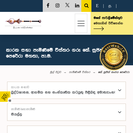
E
|
த
|
මගේ පාර්ලිමේන්තුව
මෙතැනින් පිවිසෙන්න
කාරක සභා පැමිණීමේ විස්තර: ගරු කේ. සුජිත් සංජය
පෙරේරා මහතා, පා.ම.
මුල් පිටුව
පැමිණීමේ විස්තර
කේ. සුජිත් සංජය පෙරේරා
කාරක සභාව
02
පැමිණි/නොපැමිණි