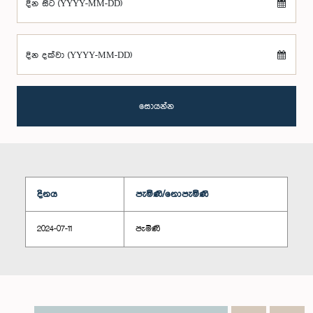
දින සිට (YYYY-MM-DD)
දින දක්වා (YYYY-MM-DD)
සොයන්න
දිනය
පැමිණි/නොපැමිණි
2024-07-11
පැමිණි