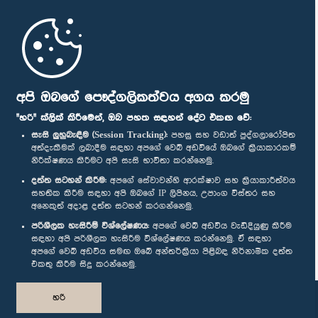
මුල් පිටුව
පාර්ලිමේන්තු ජංගම යෙදුම
අපි ඔබගේ පෞද්ගලිකත්වය අගය කරමු
"හරි" ක්ලික් කිරීමෙන්, ඔබ පහත සඳහන් දේට එකඟ වේ:
සැසි ලුහුබැඳීම (Session Tracking):
පහසු සහ වඩාත් පුද්ගලාරෝපිත
අත්දැකීමක් ලබාදීම සඳහා අපගේ වෙබ් අඩවියේ ඔබගේ ක්‍රියාකාරකම්
නිරීක්ෂණය කිරීමට අපි සැසි භාවිතා කරන්නෙමු.
අප හා සම්බන්ධ වී සිටින්න :
දත්ත සටහන් කිරීම:
අපගේ සේවාවන්හි ආරක්ෂාව සහ ක්‍රියාකාරීත්වය
සහතික කිරීම සඳහා අපි ඔබගේ IP ලිපිනය, උපාංග විස්තර සහ
අනෙකුත් අදාළ දත්ත සටහන් කරගන්නෙමු.
සම්මාන
පරිශීලක හැසිරීම් විශ්ලේෂණය:
අපගේ වෙබ් අඩවිය වැඩිදියුණු කිරීම
සඳහා අපි පරිශීලක හැසිරීම විශ්ලේෂණය කරන්නෙමු. ඒ සඳහා
අපගේ වෙබ් අඩවිය සමඟ ඔබේ අන්තර්ක්‍රියා පිළිබඳ නිර්නාමික දත්ත
පෞද්ගලිකත්ව ප්‍රතිපත්තිය
එකතු කිරීම සිදු කරන්නෙමු.
© ශ්‍රී ලංකා පාර්ලි‌මේන්තුව.
හරි
සියලු හිමිකම් ඇවිරිණි.
නිර්මාණය සහ සංවර්ධනය
TekGeeks