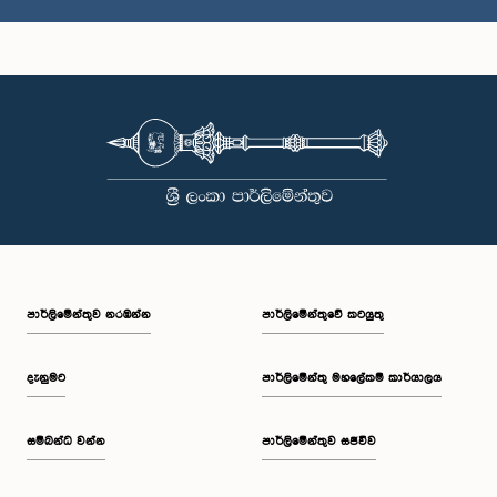
ගරු (වෛද්‍ය) කවින්ද හේෂාන් ජයවර්ධන මහතා, පා.ම.
සාමාජික
පාර්ලි‌මේන්තුව නරඹන්න
පාර්ලිමේන්තුවේ කටයුතු
දැනුමට
පාර්ලිමේන්තු මහලේකම් කාර්යාලය
සම්බන්ධ වන්න
පාර්ලිමේන්තුව සජීවීව
ගරු නාලක බණ්ඩාර කෝට්ටේගොඩ මහතා, පා.ම.