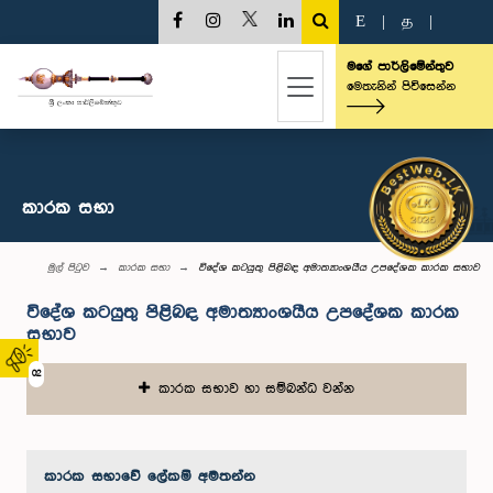
E
|
த
|
මගේ පාර්ලිමේන්තුව
මෙතැනින් පිවිසෙන්න
කාරක සභා
මුල් පිටුව
කාරක සභා
විදේශ කටයුතු පිළිබඳ අමාත්‍යාංශයීය උපදේශක කාරක සභාව
විදේශ කටයුතු පිළිබඳ අමාත්‍යාංශයීය උපදේශක කාරක
සභාව
02
කාරක සභාව හා සම්බන්ධ වන්න
කාරක සභා‌වේ ලේකම් අමතන්න