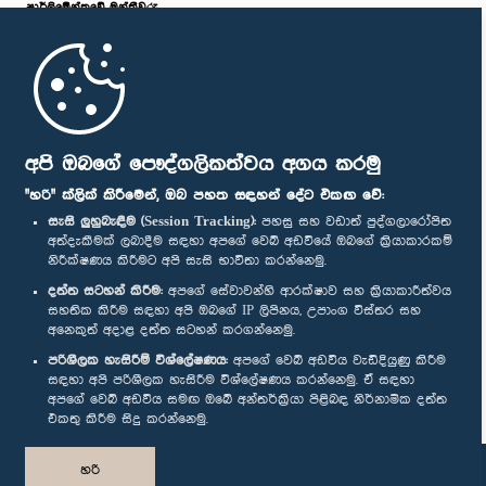
සාමාජික
පාර්ලි‌මේන්තුවේ මන්ත්‍රීවරු
මුල් පිටුව
පාර්ලිමේන්තු ජංගම යෙදුම
අපි ඔබගේ පෞද්ගලිකත්වය අගය කරමු
"හරි" ක්ලික් කිරීමෙන්, ඔබ පහත සඳහන් දේට එකඟ වේ:
සැසි ලුහුබැඳීම (Session Tracking):
පහසු සහ වඩාත් පුද්ගලාරෝපිත
අත්දැකීමක් ලබාදීම සඳහා අපගේ වෙබ් අඩවියේ ඔබගේ ක්‍රියාකාරකම්
නිරීක්ෂණය කිරීමට අපි සැසි භාවිතා කරන්නෙමු.
ගරු (මේජර්) සුදර්ශන දෙනිපිටිය මහතා, පා.ම.
අප හා සම්බන්ධ වී සිටින්න :
සාමාජික
දත්ත සටහන් කිරීම:
අපගේ සේවාවන්හි ආරක්ෂාව සහ ක්‍රියාකාරීත්වය
සහතික කිරීම සඳහා අපි ඔබගේ IP ලිපිනය, උපාංග විස්තර සහ
අනෙකුත් අදාළ දත්ත සටහන් කරගන්නෙමු.
සම්මාන
පරිශීලක හැසිරීම් විශ්ලේෂණය:
අපගේ වෙබ් අඩවිය වැඩිදියුණු කිරීම
සඳහා අපි පරිශීලක හැසිරීම විශ්ලේෂණය කරන්නෙමු. ඒ සඳහා
අපගේ වෙබ් අඩවිය සමඟ ඔබේ අන්තර්ක්‍රියා පිළිබඳ නිර්නාමික දත්ත
පෞද්ගලිකත්ව ප්‍රතිපත්තිය
එකතු කිරීම සිදු කරන්නෙමු.
© ශ්‍රී ලංකා පාර්ලි‌මේන්තුව.
හරි
සියලු හිමිකම් ඇවිරිණි.