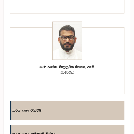
ගරු තාරක බාලසූරිය මහතා, පා.ම.
සාමාජික
කාරක සභා රැස්වීම්