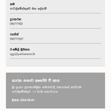
නම
පාර්ලිමේන්තුවේ මහ ලේකම්
දුරකථන
0112777100
ෆැක්ස්
0112777227
ඊ-මේල් ලිපිනය
sgp@parliament.lk
කාරක සභාව අහෝසි වී ඇත
ශ්‍රී ලංකා ප්‍රජාතාන්ත්‍රික සමාජවාදී ජනරජයේ නවවැනි
පාර්ලිමේන්තුව | 4 වැනි සභාවාරය
දිනය: 2024-09-24