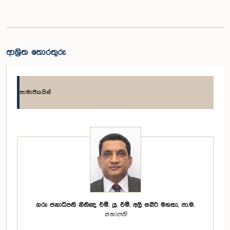
ආශ්‍රිත තොරතුරු
සාමාජිකයින්
ගරු ජනාධිපති නීතිඥ එම්. යූ. එම්. අලි සබ්රි මහතා, පා.ම.
සභාපති